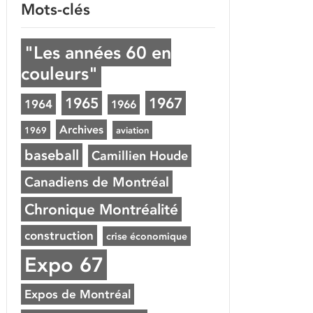
Mots-clés
"Les années 60 en
couleurs"
1965
1967
1964
1966
Archives
1969
aviation
baseball
Camillien Houde
Canadiens de Montréal
Chronique Montréalité
construction
crise économique
Expo 67
Expos de Montréal