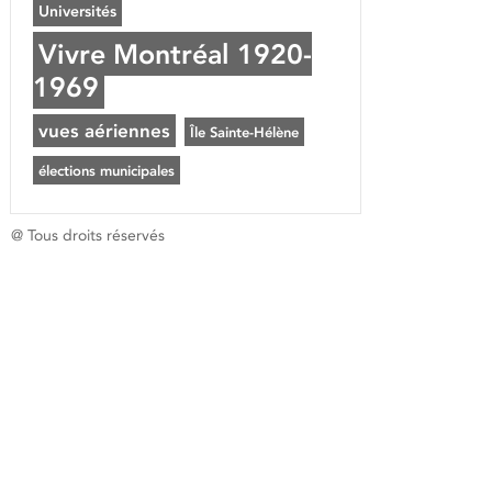
Universités
Vivre Montréal 1920-
1969
vues aériennes
Île Sainte-Hélène
élections municipales
@ Tous droits réservés