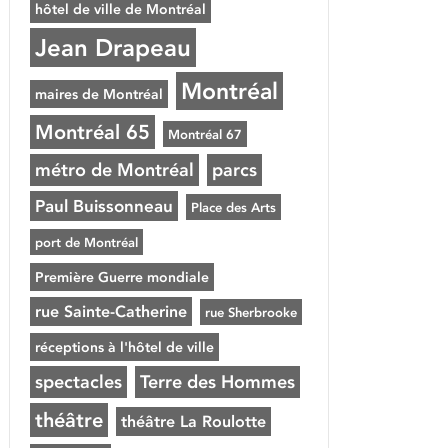
hôtel de ville de Montréal
Jean Drapeau
Montréal
maires de Montréal
Montréal 65
Montréal 67
métro de Montréal
parcs
Paul Buissonneau
Place des Arts
port de Montréal
Première Guerre mondiale
rue Sainte-Catherine
rue Sherbrooke
réceptions à l'hôtel de ville
spectacles
Terre des Hommes
théâtre
théâtre La Roulotte