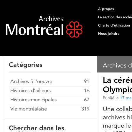
À propos
La section des archi
Charte d'utilisation
Nous joindre
Catégories
Archives d
La céré
Archives à l'oeuvre
91
Olympiq
Histoires d'ailleurs
16
Publié le
17 ma
Histoires municipales
67
Une collab
Vie montréalaise
319
archives h
marque le
Chercher dans les