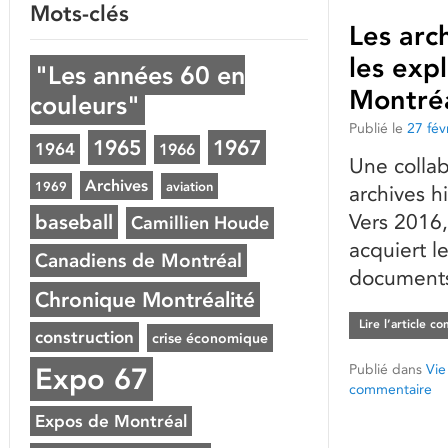
Mots-clés
Les arc
les exp
"Les années 60 en
Montréa
couleurs"
Publié le
27 fév
1965
1967
1964
1966
Une collab
Archives
1969
aviation
archives h
Vers 2016,
baseball
Camillien Houde
acquiert l
Canadiens de Montréal
documents
Chronique Montréalité
Lire l’article c
construction
crise économique
Publié dans
Vie
Expo 67
commentaire
Expos de Montréal