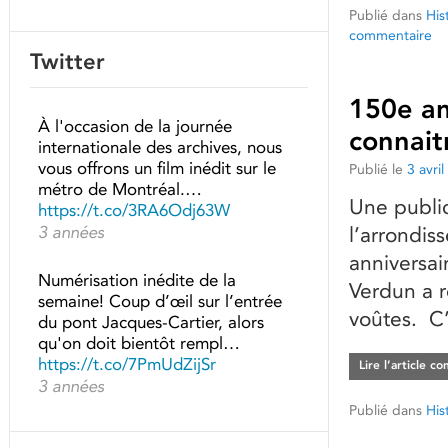
Publié dans
His
commentaire
Twitter
150e an
À l'occasion de la journée
connait
internationale des archives, nous
vous offrons un film inédit sur le
Publié le
3 avri
métro de Montréal.…
Une public
https://t.co/3RA6Odj63W
3 années
l’arrondi
anniversai
Numérisation inédite de la
Verdun a r
semaine! Coup d’œil sur l’entrée
voûtes. C’
du pont Jacques-Cartier, alors
qu'on doit bientôt rempl…
https://t.co/7PmUdZijSr
Lire l’article c
3 années
Publié dans
His