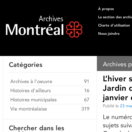
À propos
La section des archi
Charte d'utilisation
Nous joindre
Archives p
Catégories
L’hiver
Archives à l'oeuvre
91
Jardin 
Histoires d'ailleurs
16
janvier
Histoires municipales
67
Publié le
23 ma
Vie montréalaise
319
Le numéro
sujets sui
Chercher dans les