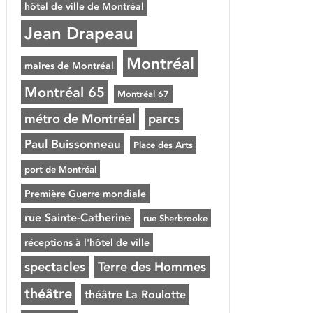
hôtel de ville de Montréal
Jean Drapeau
Montréal
maires de Montréal
Montréal 65
Montréal 67
métro de Montréal
parcs
Paul Buissonneau
Place des Arts
port de Montréal
Première Guerre mondiale
rue Sainte-Catherine
rue Sherbrooke
réceptions à l'hôtel de ville
spectacles
Terre des Hommes
théâtre
théâtre La Roulotte