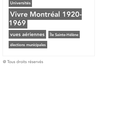
Universités
Vivre Montréal 1920-
1969
vues aériennes
Île Sainte-Hélène
élections municipales
@ Tous droits réservés