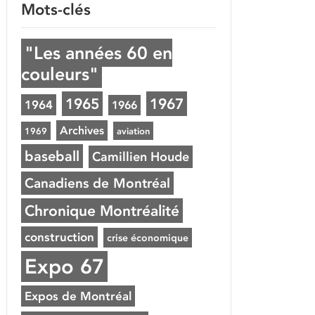
Mots-clés
"Les années 60 en
couleurs"
1965
1967
1964
1966
Archives
1969
aviation
baseball
Camillien Houde
Canadiens de Montréal
Chronique Montréalité
construction
crise économique
Expo 67
Expos de Montréal