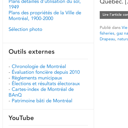
Québec. [
Plans détaillés d'utilisation du sol,
1949
Plans des propriétés de la Ville de
Lire l’article c
Montréal, 1900-2000
Publié dans
Vie
Sélection photo
fisheries
,
gaz na
Drapeau
,
natur
Outils externes
-
Chronologie de Montréal
-
Évaluation foncière depuis 2010
-
Règlements municipaux
-
Élections et résultats électoraux
-
Cartes-index de Montréal de
BAnQ
-
Patrimoine bâti de Montréal
YouTube