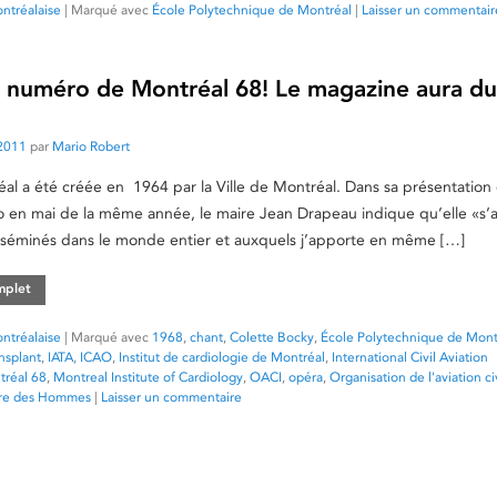
ntréalaise
|
Marqué avec
École Polytechnique de Montréal
|
Laisser un commentair
r numéro de Montréal 68! Le magazine aura du
2011
par
Mario Robert
al a été créée en 1964 par la Ville de Montréal. Dans sa présentation
 en mai de la même année, le maire Jean Drapeau indique qu’elle «s’
isséminés dans le monde entier et auxquels j’apporte en même […]
omplet
ntréalaise
|
Marqué avec
1968
,
chant
,
Colette Bocky
,
École Polytechnique de Mont
ansplant
,
IATA
,
ICAO
,
Institut de cardiologie de Montréal
,
International Civil Aviation
réal 68
,
Montreal Institute of Cardiology
,
OACI
,
opéra
,
Organisation de l'aviation ci
rre des Hommes
|
Laisser un commentaire