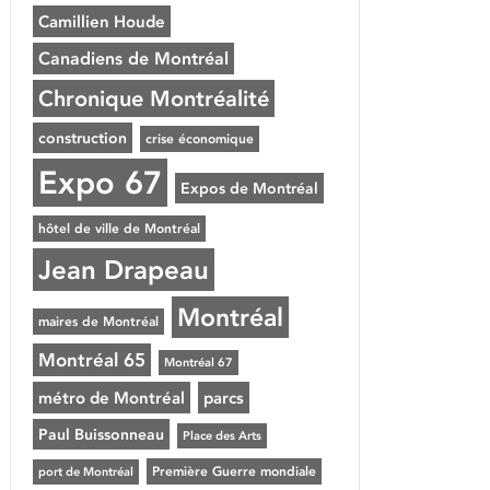
Camillien Houde
Canadiens de Montréal
Chronique Montréalité
construction
crise économique
Expo 67
Expos de Montréal
hôtel de ville de Montréal
Jean Drapeau
Montréal
maires de Montréal
Montréal 65
Montréal 67
métro de Montréal
parcs
Paul Buissonneau
Place des Arts
Première Guerre mondiale
port de Montréal