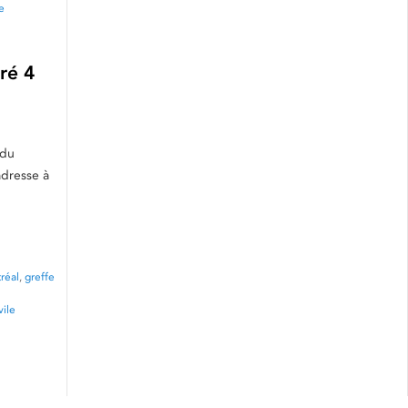
e
ré 4
 du
adresse à
réal
,
greffe
vile