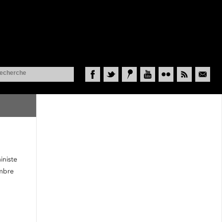
Facebook
Twitter
Historypin
YouTube
Flickr
RSS
Courriel
iniste
embre