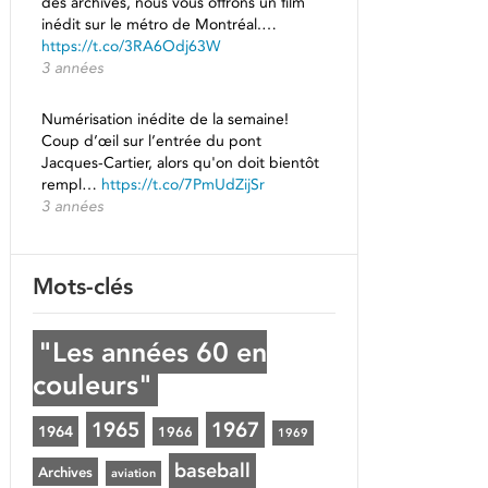
des archives, nous vous offrons un film
inédit sur le métro de Montréal.…
https://t.co/3RA6Odj63W
3 années
Numérisation inédite de la semaine!
Coup d’œil sur l’entrée du pont
Jacques-Cartier, alors qu'on doit bientôt
rempl…
https://t.co/7PmUdZijSr
3 années
Mots-clés
"Les années 60 en
couleurs"
1965
1967
1964
1966
1969
baseball
Archives
aviation