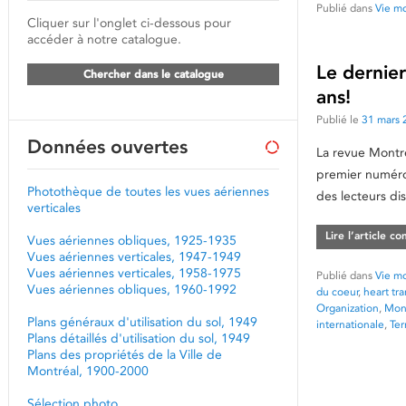
Publié dans
Vie mo
Cliquer sur l'onglet ci-dessous pour
accéder à notre catalogue.
Le dernie
Chercher dans le catalogue
ans!
Publié le
31 mars 
Données ouvertes
La revue Montré
premier numéro
Photothèque de toutes les vues aériennes
des lecteurs d
verticales
Lire l’article c
Vues aériennes obliques, 1925-1935
Vues aériennes verticales, 1947-1949
Vues aériennes verticales, 1958-1975
Publié dans
Vie mo
Vues aériennes obliques, 1960-1992
du coeur
,
heart tr
Organization
,
Mont
Plans généraux d'utilisation du sol, 1949
internationale
,
Te
Plans détaillés d'utilisation du sol, 1949
Plans des propriétés de la Ville de
Montréal, 1900-2000
Sélection photo