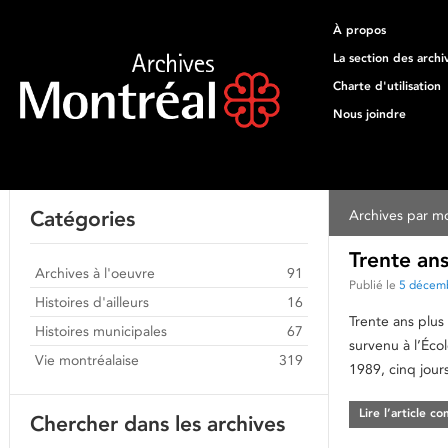
À propos
La section des archi
Charte d'utilisation
Nous joindre
Catégories
Archives par mo
Trente ans
Archives à l'oeuvre
91
Publié le
5 décem
Histoires d'ailleurs
16
Trente ans plus
Histoires municipales
67
survenu à l’Éco
Vie montréalaise
319
1989, cinq jours
Lire l’article c
Chercher dans les archives