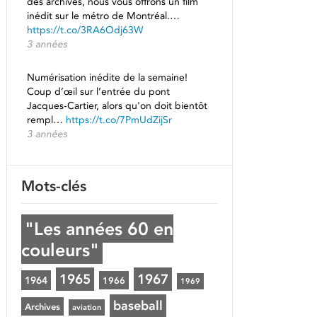
des archives, nous vous offrons un film
inédit sur le métro de Montréal.…
https://t.co/3RA6Odj63W
3 années
Numérisation inédite de la semaine!
Coup d’œil sur l’entrée du pont
Jacques-Cartier, alors qu'on doit bientôt
rempl…
https://t.co/7PmUdZijSr
3 années
Mots-clés
"Les années 60 en
couleurs"
1965
1967
1964
1966
1969
baseball
Archives
aviation