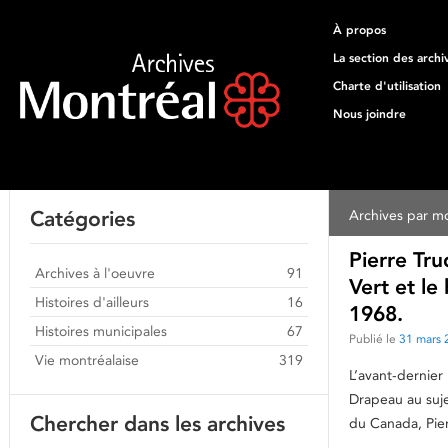
À propos
La section des archi
Charte d'utilisation
Nous joindre
Catégories
Archives par mo
Pierre Tru
Archives à l'oeuvre
91
Vert et l
Histoires d'ailleurs
16
1968.
Histoires municipales
67
Publié le
31 mars 
Vie montréalaise
319
L’avant-dernier
Drapeau au suje
Chercher dans les archives
du Canada, Pie