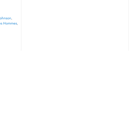
Johnson
,
des Hommes
,