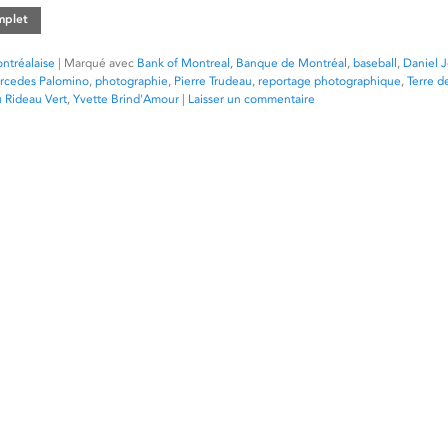
omplet
ntréalaise
|
Marqué avec
Bank of Montreal
,
Banque de Montréal
,
baseball
,
Daniel 
rcedes Palomino
,
photographie
,
Pierre Trudeau
,
reportage photographique
,
Terre 
u Rideau Vert
,
Yvette Brind'Amour
|
Laisser un commentaire