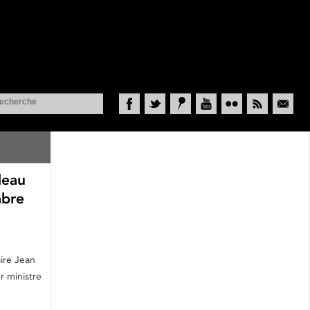
Facebook
Twitter
Historypin
YouTube
Flickr
RSS
Courriel
deau
mbre
aire Jean
r ministre