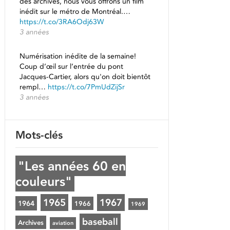
des archives, nous vous offrons un film
inédit sur le métro de Montréal.…
https://t.co/3RA6Odj63W
3 années
Numérisation inédite de la semaine!
Coup d’œil sur l’entrée du pont
Jacques-Cartier, alors qu'on doit bientôt
rempl…
https://t.co/7PmUdZijSr
3 années
Mots-clés
"Les années 60 en
couleurs"
1965
1967
1964
1966
1969
baseball
Archives
aviation