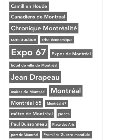
Camillien Houde
Canadiens de Montréal
Chronique Montréalité
construction
crise économique
Expo 67
Expos de Montréal
hôtel de ville de Montréal
Jean Drapeau
Montréal
maires de Montréal
Montréal 65
Montréal 67
métro de Montréal
parcs
Paul Buissonneau
Place des Arts
Première Guerre mondiale
port de Montréal