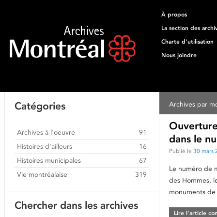
À propos
La section des archi
Charte d'utilisation
Nous joindre
Catégories
Archives par mo
Ouverture
Archives à l'oeuvre
91
dans le n
Histoires d'ailleurs
16
Publié le
30 mars 
Histoires municipales
67
Le numéro de ma
Vie montréalaise
319
des Hommes, le 
monuments de M
Chercher dans les archives
Lire l’article c