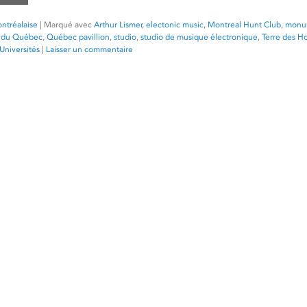
ntréalaise
|
Marqué avec
Arthur Lismer
,
electonic music
,
Montreal Hunt Club
,
monu
n du Québec
,
Québec pavillion
,
studio
,
studio de musique électronique
,
Terre des 
Universités
|
Laisser un commentaire