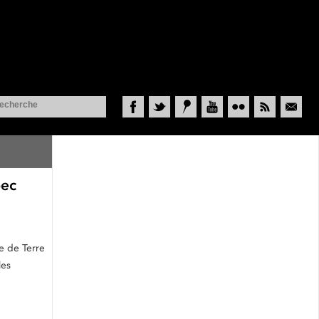
Facebook
Twitter
Historypin
YouTube
Flickr
RSS
Courriel
bec
e de Terre
les