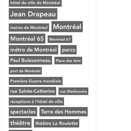
hôtel de ville de Montréal
Jean Drapeau
Montréal
maires de Montréal
Montréal 65
Montréal 67
métro de Montréal
parcs
Paul Buissonneau
Place des Arts
port de Montréal
Première Guerre mondiale
rue Sainte-Catherine
rue Sherbrooke
réceptions à l'hôtel de ville
spectacles
Terre des Hommes
théâtre
théâtre La Roulotte