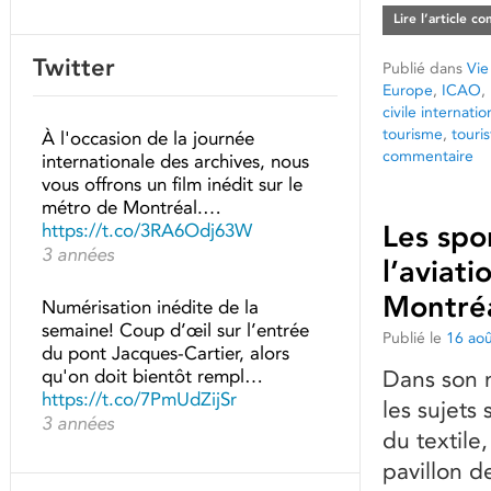
Lire l’article c
Twitter
Publié dans
Vie
Europe
,
ICAO
,
civile internatio
tourisme
,
touris
À l'occasion de la journée
commentaire
internationale des archives, nous
vous offrons un film inédit sur le
métro de Montréal.…
https://t.co/3RA6Odj63W
Les spor
3 années
l’aviat
Montré
Numérisation inédite de la
semaine! Coup d’œil sur l’entrée
Publié le
16 ao
du pont Jacques-Cartier, alors
qu'on doit bientôt rempl…
Dans son 
https://t.co/7PmUdZijSr
les sujets 
3 années
du textile,
pavillon d