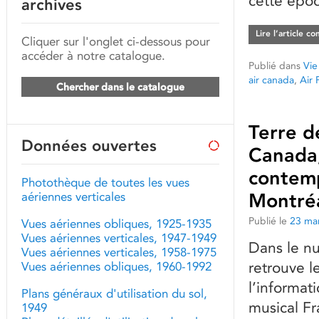
cette époq
archives
Lire l’article c
Cliquer sur l'onglet ci-dessous pour
accéder à notre catalogue.
Publié dans
Vie
air canada
,
Air 
Chercher dans le catalogue
Terre d
Données ouvertes
Canada,
contemp
Photothèque de toutes les vues
aériennes verticales
Montré
Publié le
23 ma
Vues aériennes obliques, 1925-1935
Vues aériennes verticales, 1947-1949
Dans le nu
Vues aériennes verticales, 1958-1975
retrouve l
Vues aériennes obliques, 1960-1992
l’informat
Plans généraux d'utilisation du sol,
musical Fr
1949