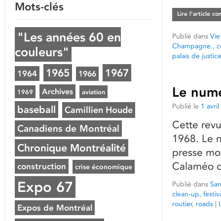
Mots-clés
Lire l’article c
"Les années 60 en
Publié dans
Vie
Champagne.
,
c
couleurs"
palais de justic
1965
1967
1964
1966
Le numé
Archives
1969
aviation
Publié le
1 avri
baseball
Camillien Houde
Cette revu
Canadiens de Montréal
1968. Le n
Chronique Montréalité
presse mon
Calaméo ou
construction
crise économique
Expo 67
Publié dans
San
clean-up
,
festiv
routier
,
roads
|
Expos de Montréal