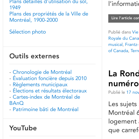
Plans détaillés d'utilisation du sol,
l’informat
1949
Plans des propriétés de la Ville de
Lire l’article c
Montréal, 1900-2000
Sélection photo
Publié dans
Vie
Royale du Can
musical
,
Frantz
of Canada
,
Ter
Outils externes
La Rond
-
Chronologie de Montréal
-
Évaluation foncière depuis 2010
numéro 
-
Règlements municipaux
-
Élections et résultats électoraux
Publié le
17 no
-
Cartes-index de Montréal de
BAnQ
Les sujets
-
Patrimoine bâti de Montréal
Montréal 6
logement a
YouTube
que carref