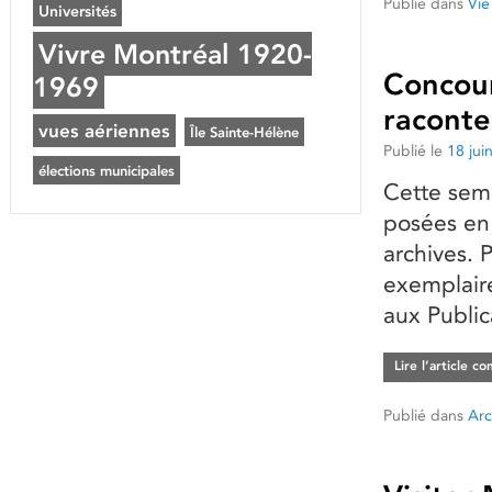
Publié dans
Vie
Universités
Vivre Montréal 1920-
Concour
1969
raconte
vues aériennes
Île Sainte-Hélène
Publié le
18 jui
élections municipales
Cette sema
posées en 
archives. 
exemplaire
aux Publi
Lire l’article c
Publié dans
Arc