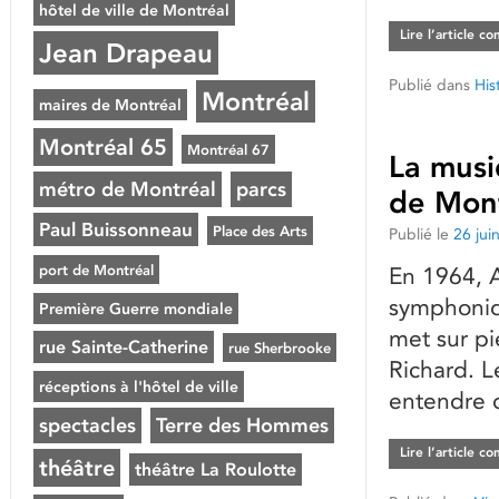
hôtel de ville de Montréal
Lire l’article c
Jean Drapeau
Publié dans
His
Montréal
maires de Montréal
Montréal 65
Montréal 67
La musi
métro de Montréal
parcs
de Mon
Paul Buissonneau
Place des Arts
Publié le
26 jui
port de Montréal
En 1964, A
symphoniq
Première Guerre mondiale
met sur pi
rue Sainte-Catherine
rue Sherbrooke
Richard. L
réceptions à l'hôtel de ville
entendre 
spectacles
Terre des Hommes
Lire l’article c
théâtre
théâtre La Roulotte