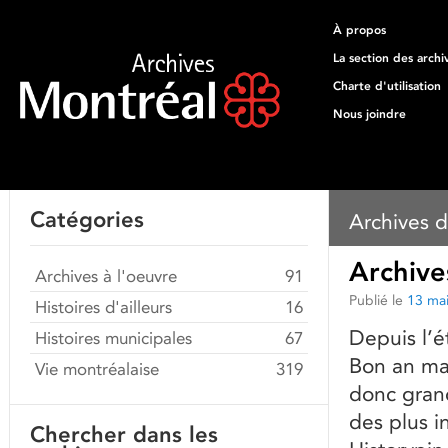
À propos
La section des archi
Charte d'utilisation
Nous joindre
Catégories
Archives d
Archive
Archives à l'oeuvre
91
Publié le
13 ma
Histoires d'ailleurs
16
Depuis l’é
Histoires municipales
67
Bon an mal
Vie montréalaise
319
donc grand
des plus i
Chercher dans les