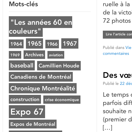
Mots-clés
ruelle à l
de la vict
72 photos 
"Les années 60 en
couleurs"
Lire l’article c
1965
1967
1964
1966
Publié dans
Vie
commentaires
Archives
1969
aviation
baseball
Camillien Houde
Des vœu
Canadiens de Montréal
Publié le
22 dé
Chronique Montréalité
Le temps d
construction
crise économique
parfois di
Expo 67
souhaite 
(premier d
Expos de Montréal
[…]