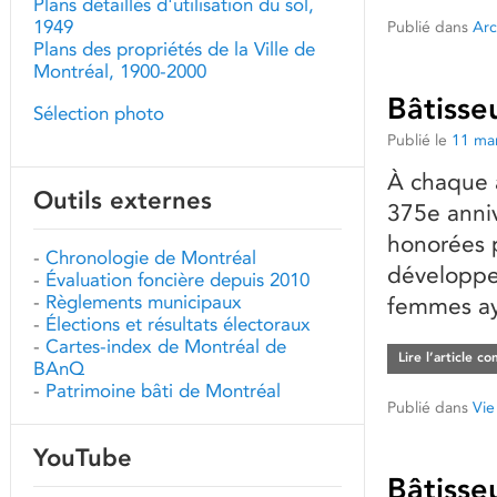
Plans détaillés d'utilisation du sol,
1949
Publié dans
Arc
Plans des propriétés de la Ville de
Montréal, 1900-2000
Bâtisse
Sélection photo
Publié le
11 ma
À chaque 
Outils externes
375e anniv
honorées 
-
Chronologie de Montréal
développe
-
Évaluation foncière depuis 2010
-
Règlements municipaux
femmes aya
-
Élections et résultats électoraux
-
Cartes-index de Montréal de
Lire l’article c
BAnQ
-
Patrimoine bâti de Montréal
Publié dans
Vie
YouTube
Bâtisse