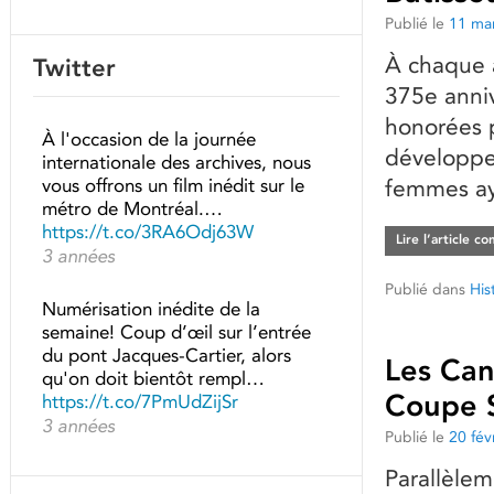
Publié le
11 ma
À chaque 
Twitter
375e anniv
honorées 
À l'occasion de la journée
développe
internationale des archives, nous
vous offrons un film inédit sur le
femmes aya
métro de Montréal.…
https://t.co/3RA6Odj63W
Lire l’article c
3 années
Publié dans
His
Numérisation inédite de la
semaine! Coup d’œil sur l’entrée
du pont Jacques-Cartier, alors
Les Can
qu'on doit bientôt rempl…
Coupe S
https://t.co/7PmUdZijSr
3 années
Publié le
20 fév
Parallèlem