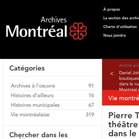
À propos
La section des archi
Charte d'utilisation
Nous joindre
Article p
Catégories
<
Daniel Joh
boutiques
dans le nu
Archives à l'oeuvre
91
Montréal 
Histoires d'ailleurs
16
Vie montré
Histoires municipales
67
Pierre 
Vie montréalaise
319
théâtre
dans le
Chercher dans les