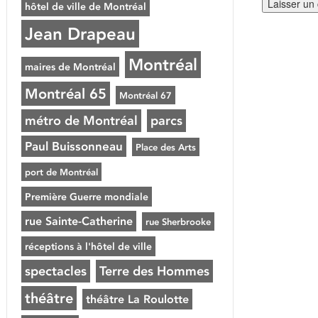
hôtel de ville de Montréal
Jean Drapeau
Montréal
maires de Montréal
Montréal 65
Montréal 67
métro de Montréal
parcs
Paul Buissonneau
Place des Arts
port de Montréal
Première Guerre mondiale
rue Sainte-Catherine
rue Sherbrooke
réceptions à l'hôtel de ville
spectacles
Terre des Hommes
théâtre
théâtre La Roulotte