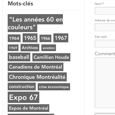
Mots-clés
Nom
*
"Les années 60 en
Adresse de co
couleurs"
1965
1967
Site web
1964
1966
Archives
1969
aviation
Comment
baseball
Camillien Houde
Canadiens de Montréal
Chronique Montréalité
construction
crise économique
Expo 67
Expos de Montréal