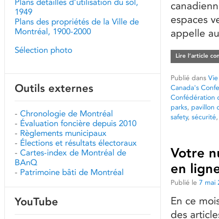
Plans détaillés d'utilisation du sol,
canadienne
1949
espaces ve
Plans des propriétés de la Ville de
Montréal, 1900-2000
appelle au
Sélection photo
Lire l’article c
Publié dans
Vie
Outils externes
Canada's Confe
Confédération 
parks
,
pavillon 
-
Chronologie de Montréal
safety
,
sécurité
-
Évaluation foncière depuis 2010
-
Règlements municipaux
-
Élections et résultats électoraux
Votre n
-
Cartes-index de Montréal de
BAnQ
en ligne
-
Patrimoine bâti de Montréal
Publié le
7 mai
En ce moi
YouTube
des articl