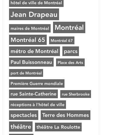
hôtel de ville de Montréal
Jean Drapeau
Montréal
maires de Montréal
Montréal 65
Montréal 67
métro de Montréal
parcs
Paul Buissonneau
Place des Arts
port de Montréal
Première Guerre mondiale
rue Sainte-Catherine
rue Sherbrooke
réceptions à l'hôtel de ville
spectacles
Terre des Hommes
théâtre
théâtre La Roulotte