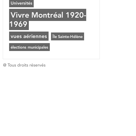
Universités
Vivre Montréal 1920-
1969
vues aériennes
Île Sainte-Hélène
élections municipales
@ Tous droits réservés