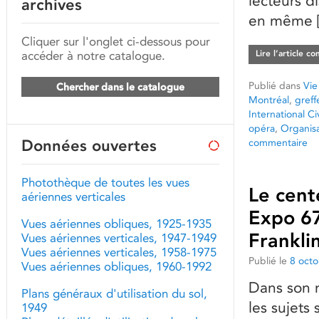
lecteurs d
archives
en même 
Cliquer sur l'onglet ci-dessous pour
accéder à notre catalogue.
Lire l’article c
Publié dans
Vie
Chercher dans le catalogue
Montréal
,
greff
International Ci
opéra
,
Organisat
Données ouvertes
commentaire
Photothèque de toutes les vues
Le cent
aériennes verticales
Expo 67
Vues aériennes obliques, 1925-1935
Frankli
Vues aériennes verticales, 1947-1949
Vues aériennes verticales, 1958-1975
Publié le
8 oct
Vues aériennes obliques, 1960-1992
Dans son 
Plans généraux d'utilisation du sol,
les sujets
1949