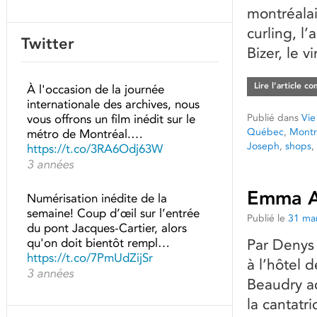
montréalai
curling, l
Twitter
Bizer, le v
Lire l’article c
À l'occasion de la journée
internationale des archives, nous
Publié dans
Vie
vous offrons un film inédit sur le
Québec
,
Montr
métro de Montréal.…
Joseph
,
shops
,
https://t.co/3RA6Odj63W
3 années
Emma Al
Numérisation inédite de la
semaine! Coup d’œil sur l’entrée
Publié le
31 ma
du pont Jacques-Cartier, alors
qu'on doit bientôt rempl…
Par Denys 
https://t.co/7PmUdZijSr
à l’hôtel 
3 années
Beaudry a
la cantatr