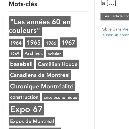
la […]
Mots-clés
Lire l’article c
"Les années 60 en
couleurs"
Publié dans
Vie
Laisser un com
1965
1967
1964
1966
Archives
1969
aviation
baseball
Camillien Houde
Canadiens de Montréal
Chronique Montréalité
construction
crise économique
Expo 67
Expos de Montréal