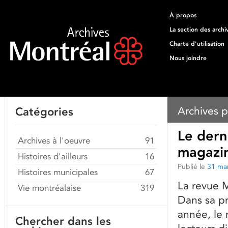
À propos
La section des archi
Charte d'utilisation
Nous joindre
Archives p
Catégories
Le dern
Archives à l'oeuvre
91
magazin
Histoires d'ailleurs
16
Publié le
31 ma
Histoires municipales
67
La revue M
Vie montréalaise
319
Dans sa p
année, le 
Chercher dans les