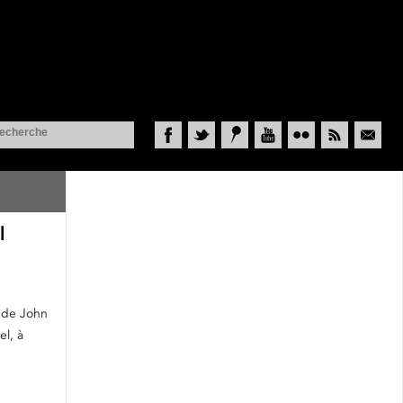
Facebook
Twitter
Historypin
YouTube
Flickr
RSS
Courriel
l
s de John
el, à