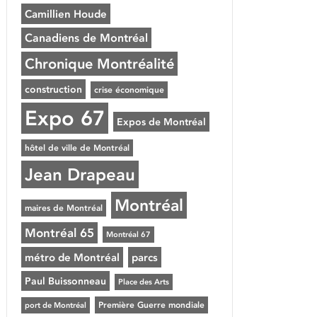
Camillien Houde
Canadiens de Montréal
Chronique Montréalité
construction
crise économique
Expo 67
Expos de Montréal
hôtel de ville de Montréal
Jean Drapeau
Montréal
maires de Montréal
Montréal 65
Montréal 67
métro de Montréal
parcs
Paul Buissonneau
Place des Arts
Première Guerre mondiale
port de Montréal