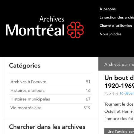
À propos
La section des archi
Charte d'utilisation
Nous joindre
Catégories
Archives par mo
Un bout de
Archives à l'oeuvre
91
1920-1969
Histoires d'ailleurs
16
Publié le
16 déce
Histoires municipales
67
Tournant le dos
Vie montréalaise
319
Ostell et Henri
l’ombre des édi
Chercher dans les archives
Lire l’article c