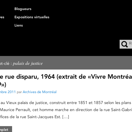
Blogueurs
ves
Expositions virtuelles
Liens
palais de justice
t-clé :
 rue disparu, 1964 (extrait de «Vivre Montréa
»)
mbre 2011
par
Archives de Montréal
 au Vieux palais de justice, construit entre 1851 et 1857 selon les plan
-Maurice Perrault, cet homme marche en direction de la rue Saint-Gabri
fices de la rue Saint-Jacques Est. […]
omplet