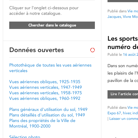
Cliquer sur l'onglet ci-dessous pour
Publié dans
Vie mo
accéder à notre catalogue.
Jacques
,
Vivre Mo
Chercher dans le catalogue
Les sports 
numéro de
Données ouvertes
Publié le
16 août 
Photothèque de toutes les vues aériennes
Dans son numéro
verticales
les plaisirs de l
pavillon de la 
Vues aériennes obliques, 1925-1935
Vues aériennes verticales, 1947-1949
Vues aériennes verticales, 1958-1975
Lire l’article c
Vues aériennes obliques, 1960-1992
Publié dans
Vie mo
Plans généraux d'utilisation du sol, 1949
Expo 67
,
hiver
,
ind
Plans détaillés d'utilisation du sol, 1949
|
Laisser un comme
Plans des propriétés de la Ville de
Montréal, 1900-2000
Sélection photo