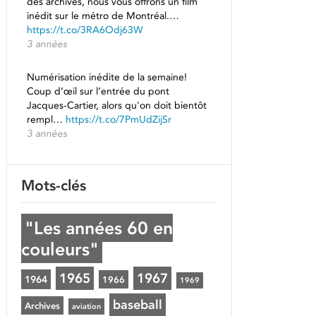
des archives, nous vous offrons un film
inédit sur le métro de Montréal.…
https://t.co/3RA6Odj63W
3 années
Numérisation inédite de la semaine!
Coup d’œil sur l’entrée du pont
Jacques-Cartier, alors qu'on doit bientôt
rempl…
https://t.co/7PmUdZijSr
3 années
Mots-clés
"Les années 60 en
couleurs"
1965
1967
1964
1966
1969
baseball
Archives
aviation