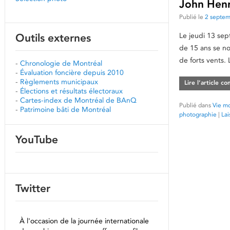
John Henr
Publié le
2 septe
Le jeudi 13 se
Outils externes
de 15 ans se noi
de forts vents.
-
Chronologie de Montréal
-
Évaluation foncière depuis 2010
-
Règlements municipaux
Lire l’article c
-
Élections et résultats électoraux
-
Cartes-index de Montréal de BAnQ
Publié dans
Vie mo
-
Patrimoine bâti de Montréal
photographie
|
La
YouTube
Twitter
À l'occasion de la journée internationale