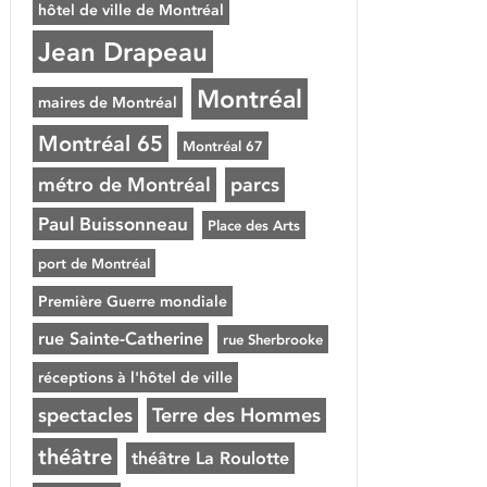
hôtel de ville de Montréal
Jean Drapeau
Montréal
maires de Montréal
Montréal 65
Montréal 67
métro de Montréal
parcs
Paul Buissonneau
Place des Arts
port de Montréal
Première Guerre mondiale
rue Sainte-Catherine
rue Sherbrooke
réceptions à l'hôtel de ville
spectacles
Terre des Hommes
théâtre
théâtre La Roulotte