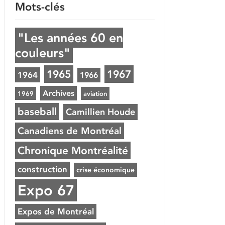
Mots-clés
"Les années 60 en
couleurs"
1965
1967
1964
1966
Archives
1969
aviation
baseball
Camillien Houde
Canadiens de Montréal
Chronique Montréalité
construction
crise économique
Expo 67
Expos de Montréal