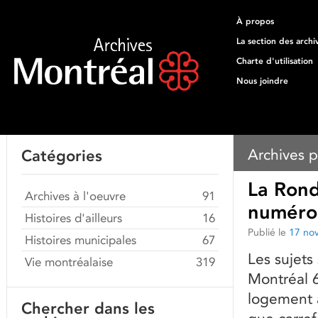
À propos
La section des archi
Charte d'utilisation
Nous joindre
Archives p
Catégories
La Rond
Archives à l'oeuvre
91
numéro 
Histoires d'ailleurs
16
Publié le
17 no
Histoires municipales
67
Les sujets
Vie montréalaise
319
Montréal 6
logement a
Chercher dans les