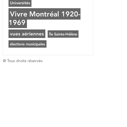
Universités
Vivre Montréal 1920-
1969
vues aériennes
Île Sainte-Hélène
élections municipales
@ Tous droits réservés