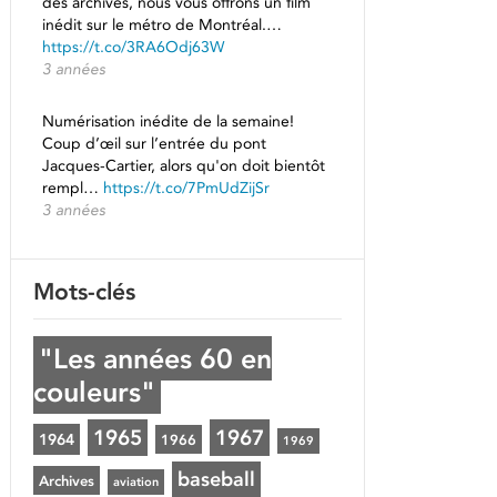
des archives, nous vous offrons un film
inédit sur le métro de Montréal.…
https://t.co/3RA6Odj63W
3 années
Numérisation inédite de la semaine!
Coup d’œil sur l’entrée du pont
Jacques-Cartier, alors qu'on doit bientôt
rempl…
https://t.co/7PmUdZijSr
3 années
Mots-clés
"Les années 60 en
couleurs"
1965
1967
1964
1966
1969
baseball
Archives
aviation