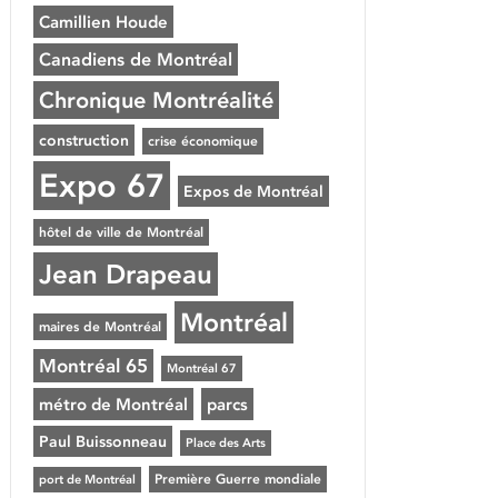
Camillien Houde
Canadiens de Montréal
Chronique Montréalité
construction
crise économique
Expo 67
Expos de Montréal
hôtel de ville de Montréal
Jean Drapeau
Montréal
maires de Montréal
Montréal 65
Montréal 67
métro de Montréal
parcs
Paul Buissonneau
Place des Arts
Première Guerre mondiale
port de Montréal