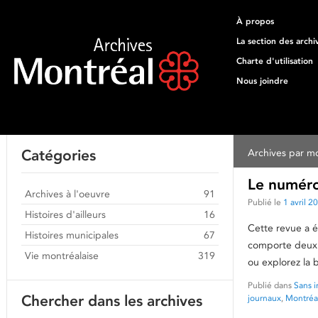
À propos
La section des archi
Charte d'utilisation
Nous joindre
Catégories
Archives par mo
Le numéro 
Archives à l'oeuvre
91
Publié le
1 avril 2
Histoires d'ailleurs
16
Cette revue a é
Histoires municipales
67
comporte deux a
Vie montréalaise
319
ou explorez la 
Publié dans
Sans i
Chercher dans les archives
journaux
,
Montréa