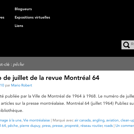
Blogueurs
ves
Expositions virtuelles
Liens
pêche
t-clé :
de juillet de la revue Montréal 64
010
par
Mario Robert
té publiée par la Ville de Montréal de 1964 à 1968. Le numéro de juill
rticles sur la presse montréalaise. Montréal 64 (juillet 1964) Publiez 
bibliothèque.
mage à la une
,
Vie montréalaise
|
Marqué avec
air canada
,
angling
,
aviation
,
clean-u
l 64
,
pêche
,
pierre dupuy
,
press
,
presse
,
propreté
,
réseau routier
,
roads
|
Un commen