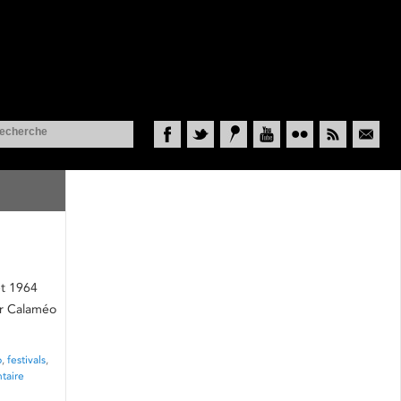
Facebook
Twitter
Historypin
YouTube
Flickr
RSS
Courriel
et 1964
sur Calaméo
p
,
festivals
,
taire