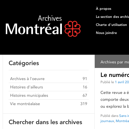
À propos
La section des archi
Charte d'utilisation
Nous joindre
Catégories
Archives par mo
Le numéro 
Archives à l'oeuvre
91
Publié le
1 avril 2
Histoires d'ailleurs
16
Cette revue a é
Histoires municipales
67
comporte deux a
Vie montréalaise
319
ou explorez la 
Publié dans
Sans i
Chercher dans les archives
journaux
,
Montréa