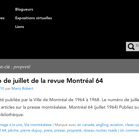
Blogueurs
ves
Expositions virtuelles
Liens
propreté
t-clé :
de juillet de la revue Montréal 64
010
par
Mario Robert
té publiée par la Ville de Montréal de 1964 à 1968. Le numéro de juill
rticles sur la presse montréalaise. Montréal 64 (juillet 1964) Publiez 
bibliothèque.
mage à la une
,
Vie montréalaise
|
Marqué avec
air canada
,
angling
,
aviation
,
clean-u
l 64
,
pêche
,
pierre dupuy
,
press
,
presse
,
propreté
,
réseau routier
,
roads
|
Un commen