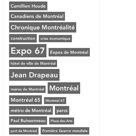
Camillien Houde
Canadiens de Montréal
Chronique Montréalité
construction
crise économique
Expo 67
Expos de Montréal
hôtel de ville de Montréal
Jean Drapeau
Montréal
maires de Montréal
Montréal 65
Montréal 67
métro de Montréal
parcs
Paul Buissonneau
Place des Arts
Première Guerre mondiale
port de Montréal