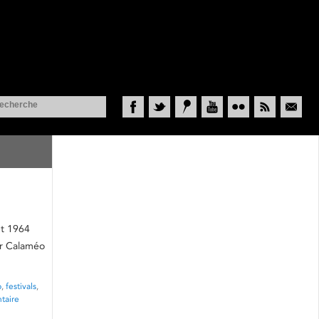
Facebook
Twitter
Historypin
YouTube
Flickr
RSS
Courriel
et 1964
sur Calaméo
p
,
festivals
,
taire