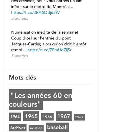
des archives, nous vous offrons un film
inédit sur le métro de Montréal.…
https://t.co/3RA6Odj63W
3 années
Numérisation inédite de la semaine!
Coup d’œil sur l’entrée du pont
Jacques-Cartier, alors qu'on doit bientôt
rempl…
https://t.co/7PmUdZijSr
3 années
Mots-clés
"Les années 60 en
couleurs"
1965
1967
1964
1966
1969
baseball
Archives
aviation