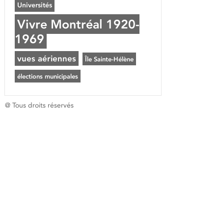
Universités
Vivre Montréal 1920-
1969
vues aériennes
Île Sainte-Hélène
élections municipales
@ Tous droits réservés