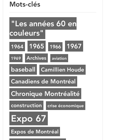
Mots-clés
"Les années 60 en
couleurs"
1965
1967
1964
1966
Archives
1969
aviation
baseball
Camillien Houde
Canadiens de Montréal
Chronique Montréalité
construction
crise économique
Expo 67
Expos de Montréal