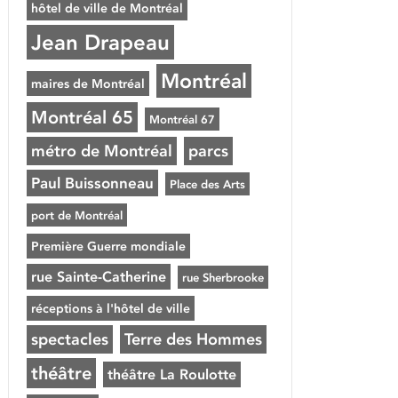
hôtel de ville de Montréal
Jean Drapeau
Montréal
maires de Montréal
Montréal 65
Montréal 67
métro de Montréal
parcs
Paul Buissonneau
Place des Arts
port de Montréal
Première Guerre mondiale
rue Sainte-Catherine
rue Sherbrooke
réceptions à l'hôtel de ville
spectacles
Terre des Hommes
théâtre
théâtre La Roulotte