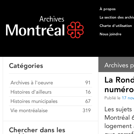
À propos
La section des archi
Charte d'utilisation
Nous joindre
Archives p
Catégories
La Rond
Archives à l'oeuvre
91
numéro 
Histoires d'ailleurs
16
Publié le
17 no
Histoires municipales
67
Les sujets
Vie montréalaise
319
Montréal 6
logement a
Chercher dans les