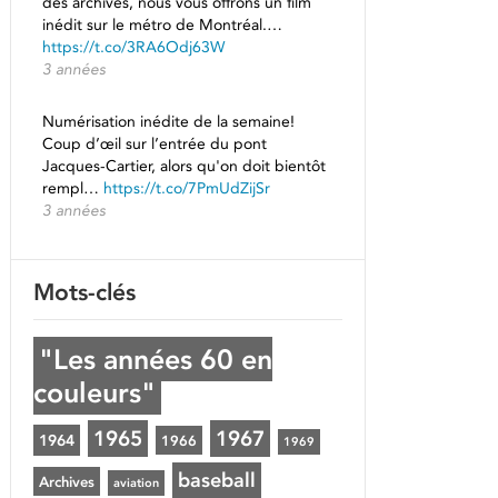
des archives, nous vous offrons un film
inédit sur le métro de Montréal.…
https://t.co/3RA6Odj63W
3 années
Numérisation inédite de la semaine!
Coup d’œil sur l’entrée du pont
Jacques-Cartier, alors qu'on doit bientôt
rempl…
https://t.co/7PmUdZijSr
3 années
Mots-clés
"Les années 60 en
couleurs"
1965
1967
1964
1966
1969
baseball
Archives
aviation