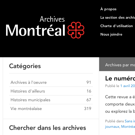
À propos
La section des archi
Charte d'utilisation
Nous joindre
Catégories
Archives par mo
Le numéro 
Archives à l'oeuvre
91
Publié le
1 avril 2
Histoires d'ailleurs
16
Cette revue a é
Histoires municipales
67
comporte deux a
Vie montréalaise
319
ou explorez la 
Publié dans
Sans i
Chercher dans les archives
journaux
,
Montréa