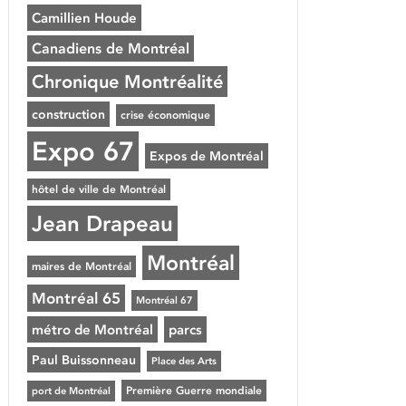
Camillien Houde
Canadiens de Montréal
Chronique Montréalité
construction
crise économique
Expo 67
Expos de Montréal
hôtel de ville de Montréal
Jean Drapeau
Montréal
maires de Montréal
Montréal 65
Montréal 67
métro de Montréal
parcs
Paul Buissonneau
Place des Arts
Première Guerre mondiale
port de Montréal