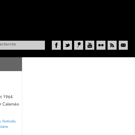
Facebook
Twitter
Historypin
YouTube
Flickr
RSS
Courriel
et 1964
sur Calaméo
p
,
festivals
,
taire