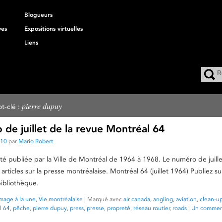
Blogueurs
ves
Expositions virtuelles
Liens
pierre dupuy
t-clé :
de juillet de la revue Montréal 64
010
par
Mario Robert
té publiée par la Ville de Montréal de 1964 à 1968. Le numéro de juill
rticles sur la presse montréalaise. Montréal 64 (juillet 1964) Publiez 
bibliothèque.
mage à la une
,
Vie montréalaise
|
Marqué avec
air canada
,
angling
,
aviation
,
clean-u
l 64
,
pêche
,
pierre dupuy
,
press
,
presse
,
propreté
,
réseau routier
,
roads
|
Un commen