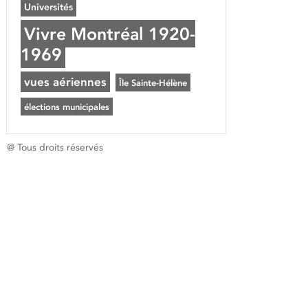
Universités
Vivre Montréal 1920-
1969
vues aériennes
Île Sainte-Hélène
élections municipales
@ Tous droits réservés