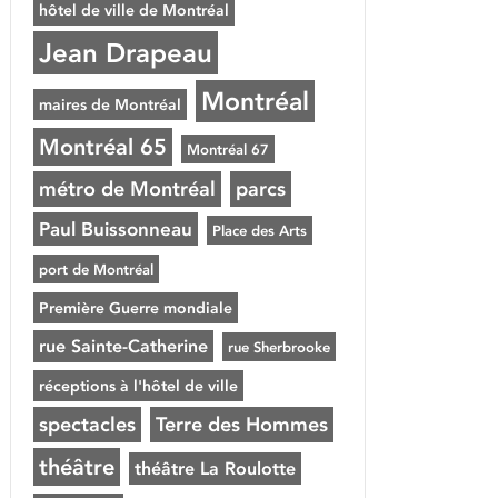
hôtel de ville de Montréal
Jean Drapeau
Montréal
maires de Montréal
Montréal 65
Montréal 67
métro de Montréal
parcs
Paul Buissonneau
Place des Arts
port de Montréal
Première Guerre mondiale
rue Sainte-Catherine
rue Sherbrooke
réceptions à l'hôtel de ville
spectacles
Terre des Hommes
théâtre
théâtre La Roulotte