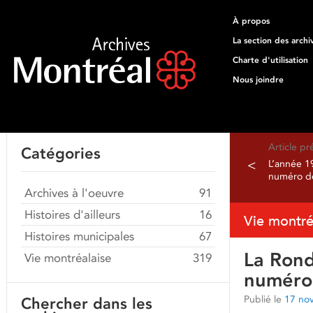
À propos
La section des archi
Charte d'utilisation
Nous joindre
Article p
Catégories
<
L’année 1
numéro de
Archives à l'oeuvre
91
Histoires d'ailleurs
16
Vie montré
Histoires municipales
67
La Rond
Vie montréalaise
319
numéro 
Publié le
17 no
Chercher dans les