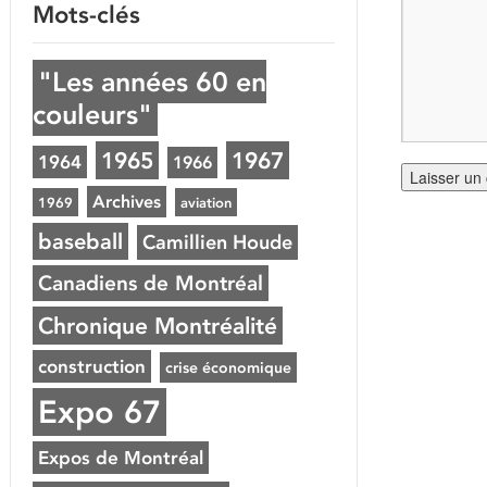
Mots-clés
"Les années 60 en
couleurs"
1965
1967
1964
1966
Archives
1969
aviation
baseball
Camillien Houde
Canadiens de Montréal
Chronique Montréalité
construction
crise économique
Expo 67
Expos de Montréal