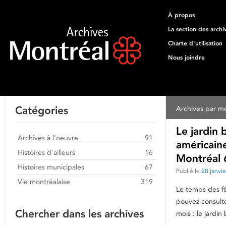
À propos
La section des archi
Charte d'utilisation
Nous joindre
Catégories
Archives par mo
Le jardin 
Archives à l'oeuvre
91
américain
Histoires d'ailleurs
16
Montréal 
Histoires municipales
67
Publié le
28 janvi
Vie montréalaise
319
Le temps des fê
pouvez consult
Chercher dans les archives
mois : le jardi