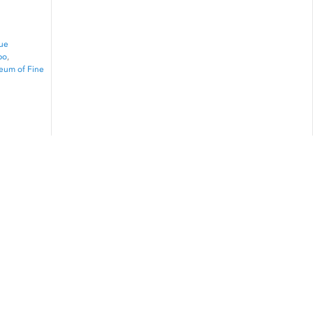
ue
bo
,
eum of Fine