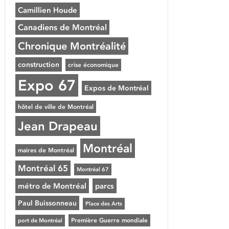
Camillien Houde
Canadiens de Montréal
Chronique Montréalité
construction
crise économique
Expo 67
Expos de Montréal
hôtel de ville de Montréal
Jean Drapeau
Montréal
maires de Montréal
Montréal 65
Montréal 67
métro de Montréal
parcs
Paul Buissonneau
Place des Arts
Première Guerre mondiale
port de Montréal