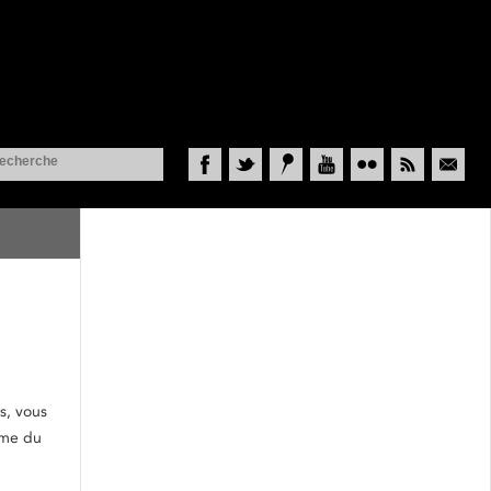
Facebook
Twitter
Historypin
YouTube
Flickr
RSS
Courriel
s, vous
mme du