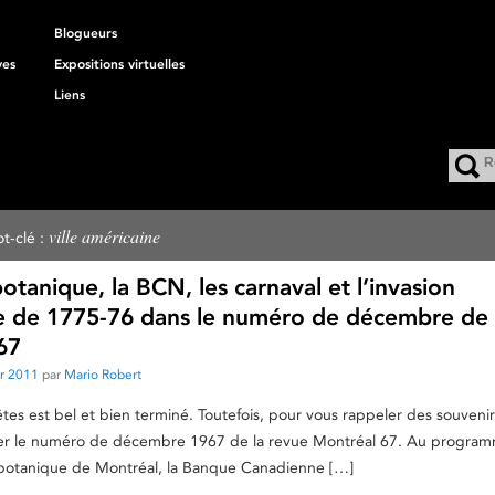
Blogueurs
ves
Expositions virtuelles
Liens
ville américaine
t-clé :
botanique, la BCN, les carnaval et l’invasion
e de 1775-76 dans le numéro de décembre de
67
er 2011
par
Mario Robert
tes est bel et bien terminé. Toutefois, pour vous rappeler des souvenir
er le numéro de décembre 1967 de la revue Montréal 67. Au progra
n botanique de Montréal, la Banque Canadienne […]