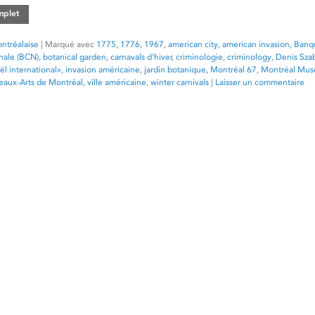
omplet
ntréalaise
|
Marqué avec
1775
,
1776
,
1967
,
american city
,
american invasion
,
Banq
nale (BCN)
,
botanical garden
,
carnavals d'hiver
,
criminologie
,
criminology
,
Denis Sza
l international»
,
invasion américaine
,
jardin botanique
,
Montréal 67
,
Montréal Mus
aux-Arts de Montréal
,
ville américaine
,
winter carnivals
|
Laisser un commentaire