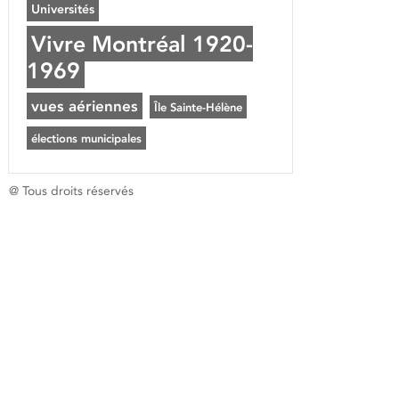
Universités
Vivre Montréal 1920-
1969
vues aériennes
Île Sainte-Hélène
élections municipales
@ Tous droits réservés