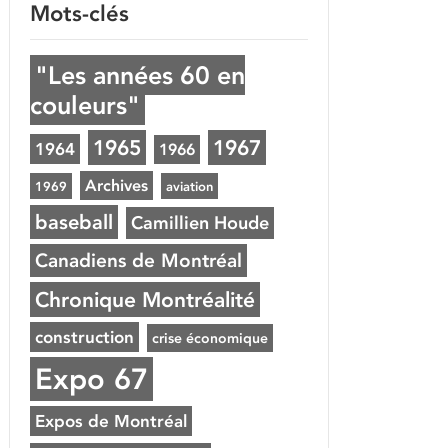
Mots-clés
"Les années 60 en
couleurs"
1965
1967
1964
1966
Archives
1969
aviation
baseball
Camillien Houde
Canadiens de Montréal
Chronique Montréalité
construction
crise économique
Expo 67
Expos de Montréal