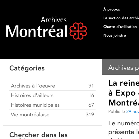
À propos
La section des archi
Charte d'utilisation
Nous joindre
Archives p
Catégories
La reine
Archives à l'oeuvre
91
à Expo 
Histoires d'ailleurs
16
Montré
Histoires municipales
67
Publié le
29 no
Vie montréalaise
319
Le numéro 
présente le
Chercher dans les