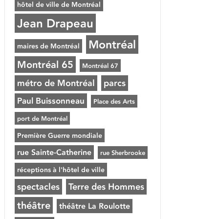
hôtel de ville de Montréal
Jean Drapeau
Montréal
maires de Montréal
Montréal 65
Montréal 67
métro de Montréal
parcs
Paul Buissonneau
Place des Arts
port de Montréal
Première Guerre mondiale
rue Sainte-Catherine
rue Sherbrooke
réceptions à l'hôtel de ville
spectacles
Terre des Hommes
théâtre
théâtre La Roulotte