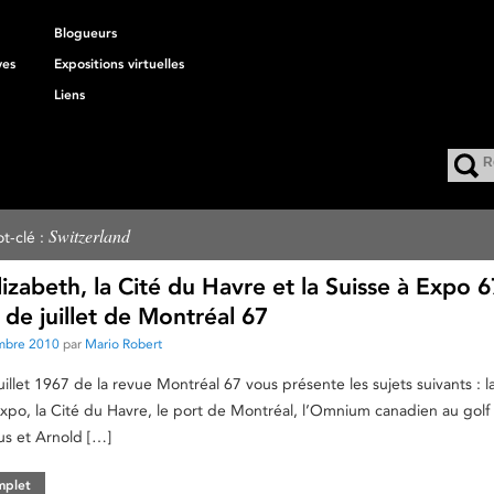
Blogueurs
ves
Expositions virtuelles
Liens
Switzerland
t-clé :
lizabeth, la Cité du Havre et la Suisse à Expo 
de juillet de Montréal 67
mbre 2010
par
Mario Robert
illet 1967 de la revue Montréal 67 vous présente les sujets suivants : l
l’Expo, la Cité du Havre, le port de Montréal, l’Omnium canadien au golf
us et Arnold […]
omplet