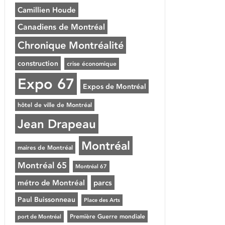
Camillien Houde
Canadiens de Montréal
Chronique Montréalité
construction
crise économique
Expo 67
Expos de Montréal
hôtel de ville de Montréal
Jean Drapeau
Montréal
maires de Montréal
Montréal 65
Montréal 67
métro de Montréal
parcs
Paul Buissonneau
Place des Arts
Première Guerre mondiale
port de Montréal