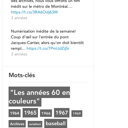
des archives, nous vous offrons un film
inédit sur le métro de Montréal.…
https://t.co/3RA6Odj63W
3 années
Numérisation inédite de la semaine!
Coup d’œil sur l’entrée du pont
Jacques-Cartier, alors qu'on doit bientôt
rempl…
https://t.co/7PmUdZijSr
3 années
Mots-clés
"Les années 60 en
couleurs"
1965
1967
1964
1966
1969
baseball
Archives
aviation