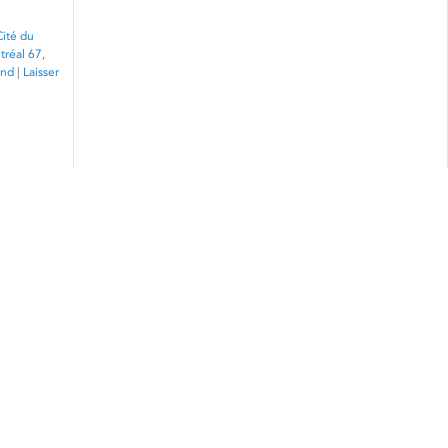
Cité du
réal 67
,
and
|
Laisser