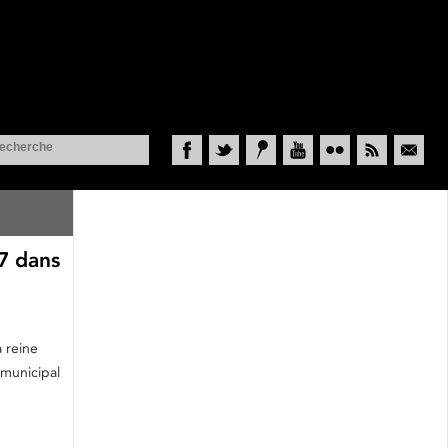
Facebook
Twitter
Historypin
YouTube
Flickr
RSS
Courriel
67 dans
a reine
 municipal