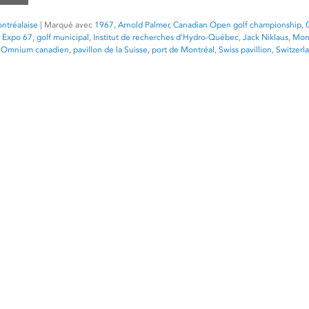
ntréalaise
|
Marqué avec
1967
,
Arnold Palmer
,
Canadian Open golf championship
,
,
Expo 67
,
golf municipal
,
Institut de recherches d'Hydro-Québec
,
Jack Niklaus
,
Mont
,
Omnium canadien
,
pavillon de la Suisse
,
port de Montréal
,
Swiss pavillion
,
Switzerl