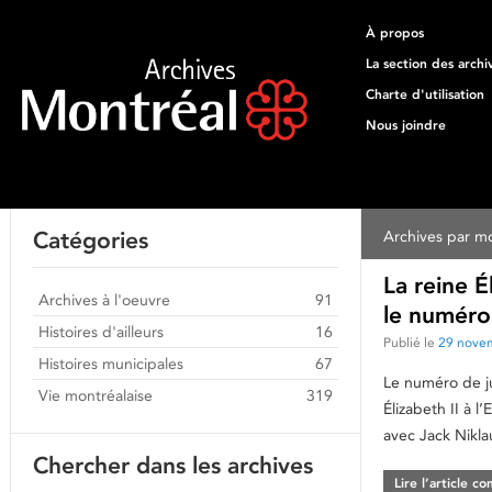
À propos
La section des archi
Charte d'utilisation
Nous joindre
Catégories
Archives par mo
La reine É
Archives à l'oeuvre
91
le numéro 
Histoires d'ailleurs
16
Publié le
29 nove
Histoires municipales
67
Le numéro de ju
Vie montréalaise
319
Élizabeth II à 
avec Jack Nikla
Chercher dans les archives
Lire l’article c