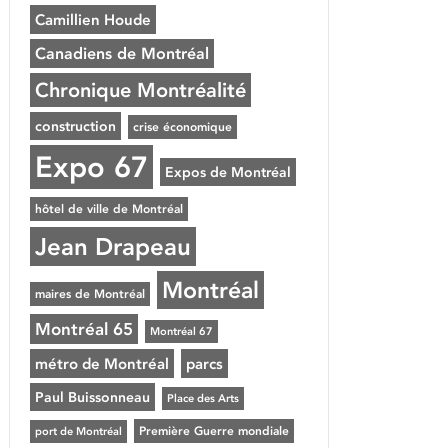
Camillien Houde
Canadiens de Montréal
Chronique Montréalité
construction
crise économique
Expo 67
Expos de Montréal
hôtel de ville de Montréal
Jean Drapeau
Montréal
maires de Montréal
Montréal 65
Montréal 67
métro de Montréal
parcs
Paul Buissonneau
Place des Arts
Première Guerre mondiale
port de Montréal