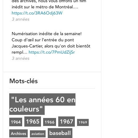
des archives, nous vous offrons un film
inédit sur le métro de Montréal.…
https://t.co/3RA6Odj63W
3 années
Numérisation inédite de la semaine!
Coup d’œil sur l’entrée du pont
Jacques-Cartier, alors qu'on doit bientôt
rempl…
https://t.co/7PmUdZijSr
3 années
Mots-clés
"Les années 60 en
couleurs"
1965
1967
1964
1966
1969
baseball
Archives
aviation