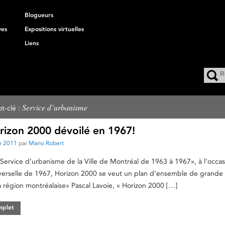
Blogueurs
ves
Expositions virtuelles
Liens
Service d’urbanisme
t-clé :
orizon 2000 dévoilé en 1967!
e 2011
par
Mario Robert
 Service d’urbanisme de la Ville de Montréal de 1963 à 1967», à l’occa
iverselle de 1967, Horizon 2000 se veut un plan d’ensemble de grande
 région montréalaise» Pascal Lavoie, « Horizon 2000 […]
omplet