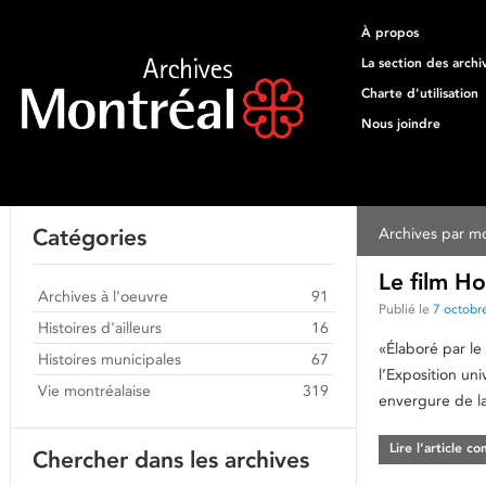
À propos
La section des archi
Charte d'utilisation
Nous joindre
Catégories
Archives par mo
Le film H
Archives à l'oeuvre
91
Publié le
7 octobr
Histoires d'ailleurs
16
«Élaboré par le
Histoires municipales
67
l’Exposition un
Vie montréalaise
319
envergure de la
Lire l’article c
Chercher dans les archives