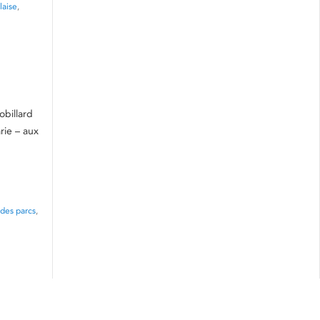
laise
,
billard
rie – aux
 des parcs
,