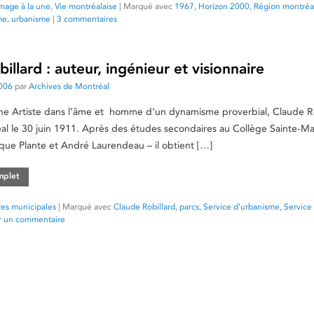
mage à la une
,
Vie montréalaise
|
Marqué avec
1967
,
Horizon 2000
,
Région montréa
me
,
urbanisme
|
3 commentaires
illard : auteur, ingénieur et visionnaire
006
par
Archives de Montréal
ine Artiste dans l’âme et homme d’un dynamisme proverbial, Claude Ro
al le 30 juin 1911. Après des études secondaires au Collège Sainte-Ma
ique Plante et André Laurendeau – il obtient […]
omplet
res municipales
|
Marqué avec
Claude Robillard
,
parcs
,
Service d'urbanisme
,
Service
er un commentaire