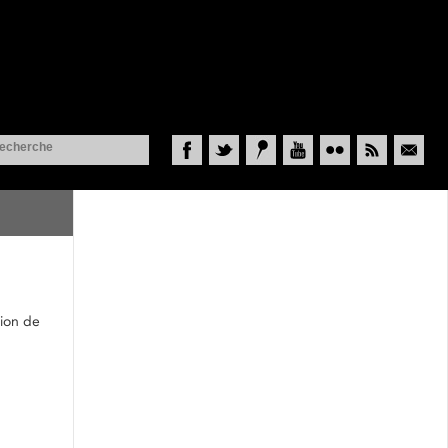
Facebook
Twitter
Historypin
YouTube
Flickr
RSS
Courriel
sion de