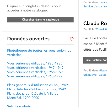
Publié dans
Sans i
Cliquer sur l'onglet ci-dessous pour
Service d'urbanis
accéder à notre catalogue.
Chercher dans le catalogue
Claude Rob
Publié le
25 mai 2
Données ouvertes
Par Julie Fonta
est né à Montré
côtés des Pacif
Photothèque de toutes les vues aériennes
verticales
Lire l’article c
Vues aériennes obliques, 1925-1935
Vues aériennes verticales, 1947-1949
Publié dans
Histoi
Vues aériennes verticales, 1958-1975
urbanisme
|
Laiss
Vues aériennes obliques, 1960-1992
Plans généraux d'utilisation du sol, 1949
Plans détaillés d'utilisation du sol, 1949
Plans des propriétés de la Ville de
Montréal, 1900-2000
Sélection photo