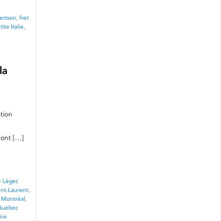
ertson
,
fret
tite Italie
,
la
tion
pont […]
e Léger
,
int-Laurent
,
 Montréal
,
Québec
ire