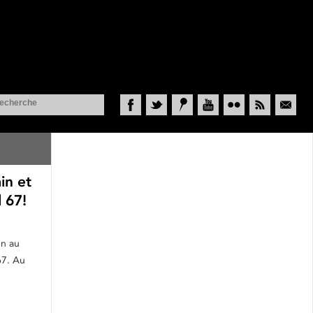
Facebook
Twitter
Historypin
YouTube
Flickr
RSS
Courriel
in et
 67!
en au
67. Au