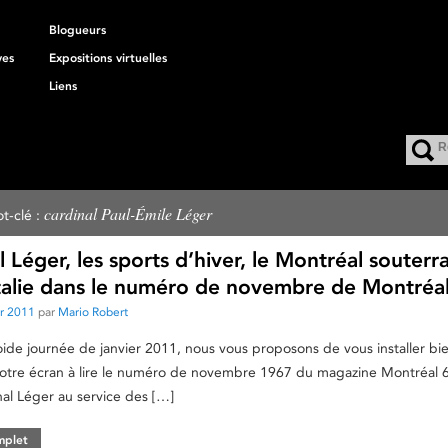
Blogueurs
ves
Expositions virtuelles
Liens
cardinal Paul-Émile Léger
t-clé :
l Léger, les sports d’hiver, le Montréal souterra
 Italie dans le numéro de novembre de Montréal
er 2011
par
Mario Robert
roide journée de janvier 2011, nous vous proposons de vous installer bi
otre écran à lire le numéro de novembre 1967 du magazine Montréal 
nal Léger au service des […]
omplet