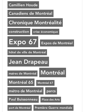
Camillien Houde
Canadiens de Montréal
Chronique Montréalité
construction
crise économique
Expo 67
Expos de Montréal
hôtel de ville de Montréal
Jean Drapeau
Montréal
maires de Montréal
Montréal 65
Montréal 67
métro de Montréal
parcs
Paul Buissonneau
Place des Arts
Première Guerre mondiale
port de Montréal