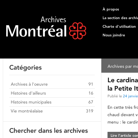
À propos
La section des archi
Charte d'utilisation
Nous joindre
Catégories
Archives par mo
Le cardina
Archives à l'oeuvre
91
la Petite
Histoires d'ailleurs
16
Publié le
24 janvi
Histoires municipales
67
En cette très f
Vie montréalaise
319
chaud devant v
menu : le cardi
Chercher dans les archives
Lire l’article c