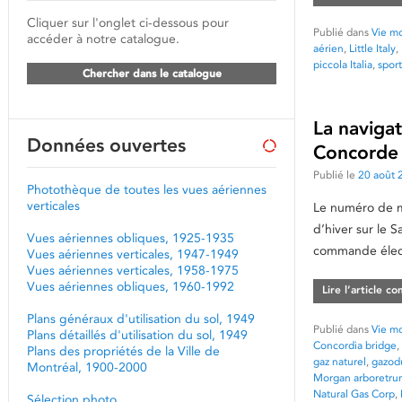
Cliquer sur l'onglet ci-dessous pour
Publié dans
Vie mo
accéder à notre catalogue.
aérien
,
Little Italy
,
piccola Italia
,
sport
Chercher dans le catalogue
La navigat
Données ouvertes
Concorde 
Publié le
20 août 
Photothèque de toutes les vues aériennes
verticales
Le numéro de ma
d’hiver sur le 
Vues aériennes obliques, 1925-1935
commande élect
Vues aériennes verticales, 1947-1949
Vues aériennes verticales, 1958-1975
Vues aériennes obliques, 1960-1992
Lire l’article c
Plans généraux d'utilisation du sol, 1949
Publié dans
Vie mo
Plans détaillés d'utilisation du sol, 1949
Concordia bridge
,
Plans des propriétés de la Ville de
gaz naturel
,
gazod
Montréal, 1900-2000
Morgan arboretru
Natural Gas Corp
,
Sélection photo