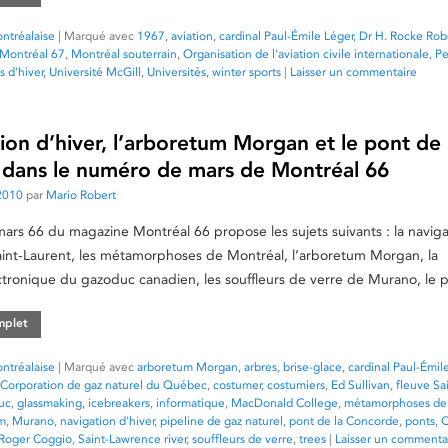
ntréalaise
|
Marqué avec
1967
,
aviation
,
cardinal Paul-Émile Léger
,
Dr H. Rocke Rob
Montréal 67
,
Montréal souterrain
,
Organisation de l'aviation civile internationale
,
Pe
s d'hiver
,
Université McGill
,
Universités
,
winter sports
|
Laisser un commentaire
ion d’hiver, l’arboretum Morgan et le pont de 
dans le numéro de mars de Montréal 66
2010
par
Mario Robert
rs 66 du magazine Montréal 66 propose les sujets suivants : la naviga
Saint-Laurent, les métamorphoses de Montréal, l’arboretum Morgan, la
ronique du gazoduc canadien, les souffleurs de verre de Murano, le 
omplet
ntréalaise
|
Marqué avec
arboretum Morgan
,
arbres
,
brise-glace
,
cardinal Paul-Émil
Corporation de gaz naturel du Québec
,
costumer
,
costumiers
,
Ed Sullivan
,
fleuve Sa
uc
,
glassmaking
,
icebreakers
,
informatique
,
MacDonald College
,
métamorphoses de
m
,
Murano
,
navigation d'hiver
,
pipeline de gaz naturel
,
pont de la Concorde
,
ponts
,
Roger Coggio
,
Saint-Lawrence river
,
souffleurs de verre
,
trees
|
Laisser un commenta