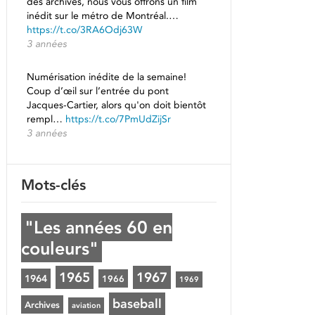
des archives, nous vous offrons un film
inédit sur le métro de Montréal.…
https://t.co/3RA6Odj63W
3 années
Numérisation inédite de la semaine!
Coup d’œil sur l’entrée du pont
Jacques-Cartier, alors qu'on doit bientôt
rempl…
https://t.co/7PmUdZijSr
3 années
Mots-clés
"Les années 60 en
couleurs"
1965
1967
1964
1966
1969
baseball
Archives
aviation