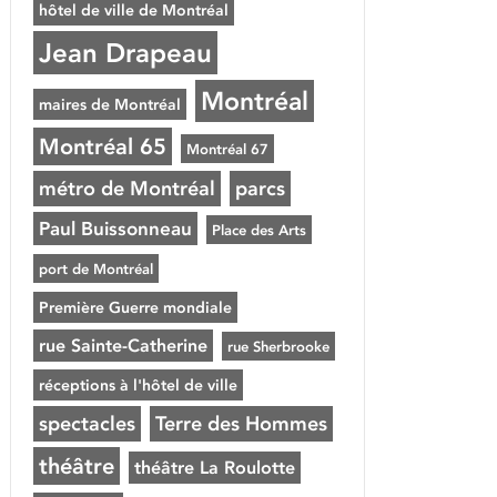
hôtel de ville de Montréal
Jean Drapeau
Montréal
maires de Montréal
Montréal 65
Montréal 67
métro de Montréal
parcs
Paul Buissonneau
Place des Arts
port de Montréal
Première Guerre mondiale
rue Sainte-Catherine
rue Sherbrooke
réceptions à l'hôtel de ville
spectacles
Terre des Hommes
théâtre
théâtre La Roulotte