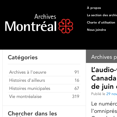
À propos
La section des archi
Charte d'utilisation
Nous joindre
Archives p
Catégories
L’audio
Archives à l'oeuvre
91
Canada 
Histoires d'ailleurs
16
de juin
Histoires municipales
67
Publié le
29 no
Vie montréalaise
319
Le numéro
l’omniprés
Chercher dans les