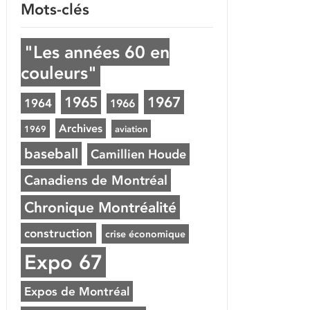
Mots-clés
"Les années 60 en
couleurs"
1965
1967
1964
1966
Archives
1969
aviation
baseball
Camillien Houde
Canadiens de Montréal
Chronique Montréalité
construction
crise économique
Expo 67
Expos de Montréal