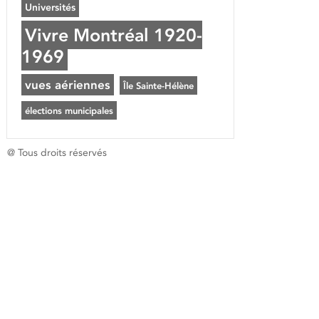
Universités
Vivre Montréal 1920-
1969
vues aériennes
Île Sainte-Hélène
élections municipales
@ Tous droits réservés