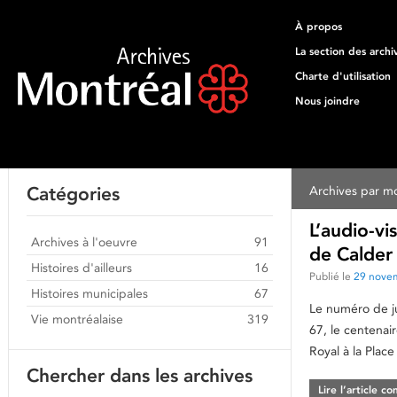
À propos
La section des archi
Charte d'utilisation
Nous joindre
Catégories
Archives par mo
L’audio-vi
Archives à l'oeuvre
91
de Calder
Histoires d'ailleurs
16
Publié le
29 nove
Histoires municipales
67
Le numéro de j
Vie montréalaise
319
67, le centenai
Royal à la Place
Chercher dans les archives
Lire l’article c