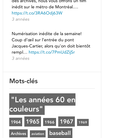
des archives, nous vous offrons un film
inédit sur le métro de Montréal.…
https://t.co/3RA6Odj63W
3 années
Numérisation inédite de la semaine!
Coup d’œil sur l’entrée du pont
Jacques-Cartier, alors qu'on doit bientôt
rempl…
https://t.co/7PmUdZijSr
3 années
Mots-clés
"Les années 60 en
couleurs"
1965
1967
1964
1966
1969
baseball
Archives
aviation