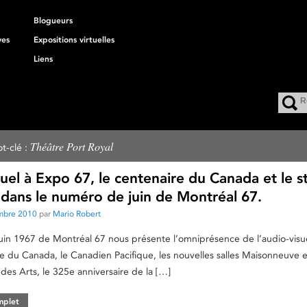
Blogueurs
ves
Expositions virtuelles
Liens
Théâtre Port Royal
t-clé :
suel à Expo 67, le centenaire du Canada et le s
 dans le numéro de juin de Montréal 67.
mbre 2010
par
Mario Robert
uin 1967 de Montréal 67 nous présente l’omniprésence de l’audio-visu
re du Canada, le Canadien Pacifique, les nouvelles salles Maisonneuve e
 des Arts, le 325e anniversaire de la […]
omplet