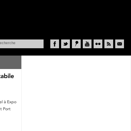
Facebook
Twitter
Historypin
YouTube
Flickr
RSS
Courriel
tabile
el à Expo
t Port