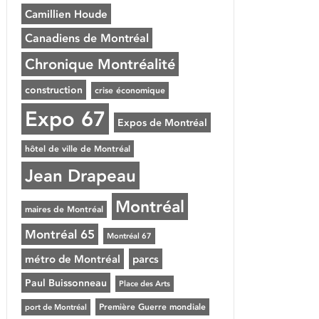
Camillien Houde
Canadiens de Montréal
Chronique Montréalité
construction
crise économique
Expo 67
Expos de Montréal
hôtel de ville de Montréal
Jean Drapeau
Montréal
maires de Montréal
Montréal 65
Montréal 67
métro de Montréal
parcs
Paul Buissonneau
Place des Arts
Première Guerre mondiale
port de Montréal