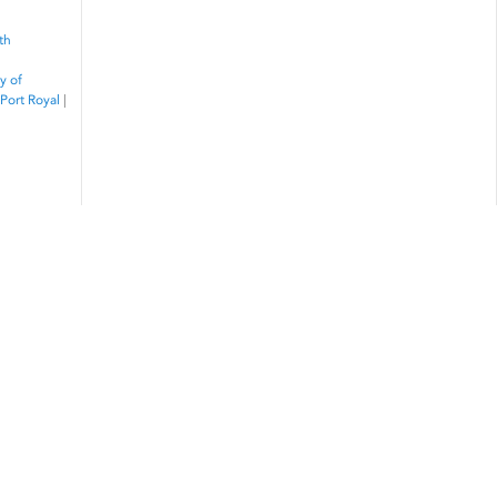
th
y of
Port Royal
|