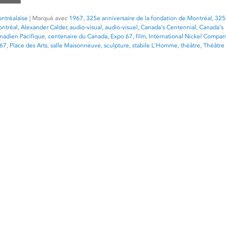
ntréalaise
|
Marqué avec
1967
,
325e anniversaire de la fondation de Montréal
,
325
ontréal
,
Alexander Calder
,
audio-visual
,
audio-visuel
,
Canada's Centennial
,
Canada's
nadien Pacifique
,
centenaire du Canada
,
Expo 67
,
film
,
International Nickel Compan
 67
,
Place des Arts
,
salle Maisonneuve
,
sculpture
,
stabile L'Homme
,
théâtre
,
Théâtre 