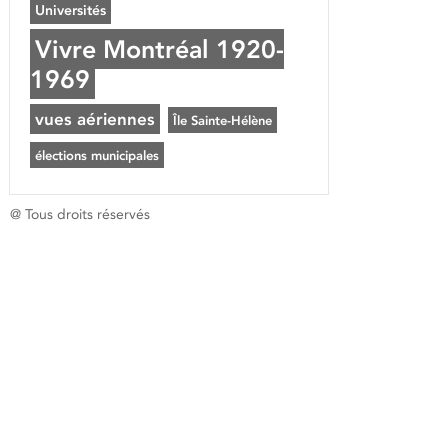
Universités
Vivre Montréal 1920-
1969
vues aériennes
Île Sainte-Hélène
élections municipales
@ Tous droits réservés