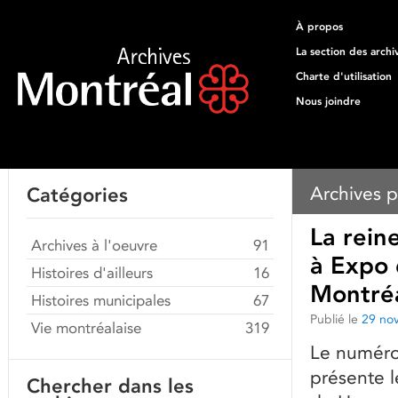
À propos
La section des archi
Charte d'utilisation
Nous joindre
Archives p
Catégories
La reine
Archives à l'oeuvre
91
à Expo 
Histoires d'ailleurs
16
Montré
Histoires municipales
67
Publié le
29 no
Vie montréalaise
319
Le numéro 
présente le
Chercher dans les