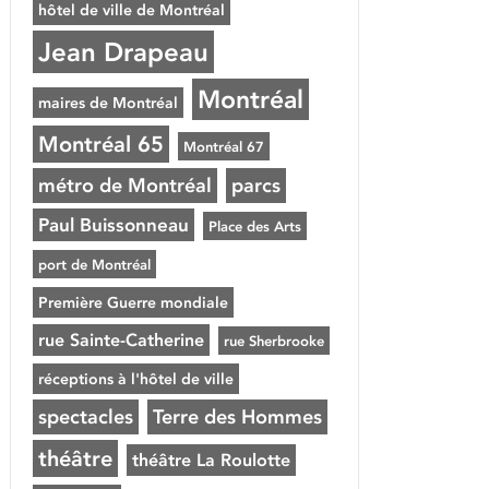
hôtel de ville de Montréal
Jean Drapeau
Montréal
maires de Montréal
Montréal 65
Montréal 67
métro de Montréal
parcs
Paul Buissonneau
Place des Arts
port de Montréal
Première Guerre mondiale
rue Sainte-Catherine
rue Sherbrooke
réceptions à l'hôtel de ville
spectacles
Terre des Hommes
théâtre
théâtre La Roulotte