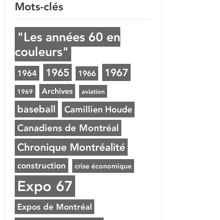
Mots-clés
"Les années 60 en
couleurs"
1965
1967
1964
1966
Archives
1969
aviation
baseball
Camillien Houde
Canadiens de Montréal
Chronique Montréalité
construction
crise économique
Expo 67
Expos de Montréal