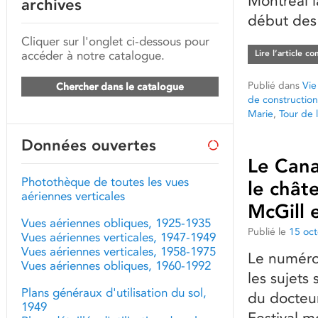
Montréal l
archives
début des
Cliquer sur l'onglet ci-dessous pour
accéder à notre catalogue.
Lire l’article c
Publié dans
Vie
Chercher dans le catalogue
de construction
Marie
,
Tour de 
Données ouvertes
Le Cana
Photothèque de toutes les vues
le chât
aériennes verticales
McGill 
Vues aériennes obliques, 1925-1935
Publié le
15 oc
Vues aériennes verticales, 1947-1949
Vues aériennes verticales, 1958-1975
Le numéro
Vues aériennes obliques, 1960-1992
les sujets
Plans généraux d'utilisation du sol,
du docteur
1949
Festival m