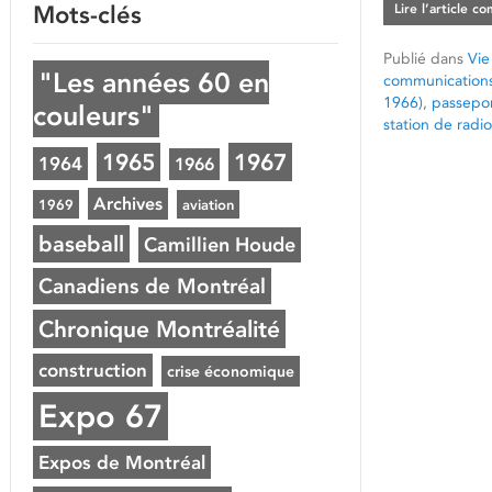
Mots-clés
Lire l’article c
Publié dans
Vie
"Les années 60 en
communication
1966)
,
passepo
couleurs"
station de rad
1965
1967
1964
1966
Archives
1969
aviation
baseball
Camillien Houde
Canadiens de Montréal
Chronique Montréalité
construction
crise économique
Expo 67
Expos de Montréal