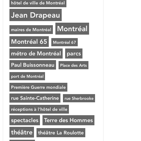
hôtel de ville de Montréal
Jean Drapeau
Montréal
maires de Montréal
Montréal 65
Montréal 67
métro de Montréal
parcs
Paul Buissonneau
Place des Arts
port de Montréal
Première Guerre mondiale
rue Sainte-Catherine
rue Sherbrooke
réceptions à l'hôtel de ville
spectacles
Terre des Hommes
théâtre
théâtre La Roulotte