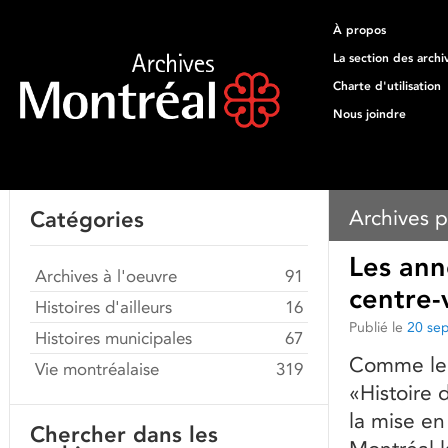
À propos
La section des archi
Charte d'utilisation
Nous joindre
Archives p
Catégories
Les ann
Archives à l'oeuvre
91
centre-
Histoires d'ailleurs
16
Publié le
20 se
Histoires municipales
67
Comme le s
Vie montréalaise
319
«Histoire 
la mise en
Chercher dans les