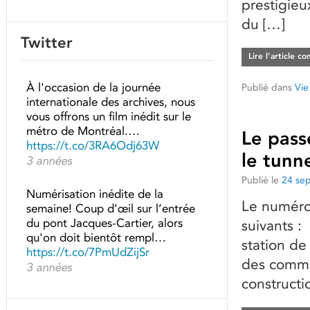
prestigieu
du […]
Twitter
Lire l’article c
À l'occasion de la journée
Publié dans
Vie
internationale des archives, nous
vous offrons un film inédit sur le
métro de Montréal.…
Le pass
https://t.co/3RA6Odj63W
le tunn
3 années
Publié le
24 se
Numérisation inédite de la
Le numéro 
semaine! Coup d’œil sur l’entrée
du pont Jacques-Cartier, alors
suivants :
qu'on doit bientôt rempl…
station de
https://t.co/7PmUdZijSr
des commu
3 années
constructi