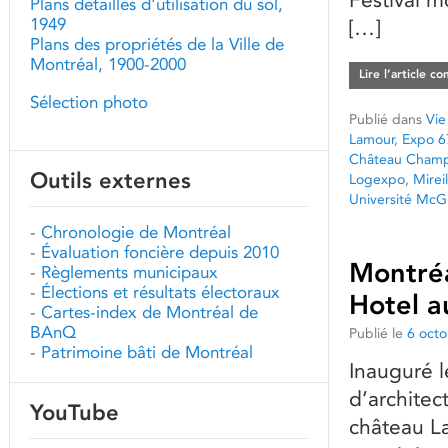
Plans détaillés d'utilisation du sol,
1949
[…]
Plans des propriétés de la Ville de
Montréal, 1900-2000
Lire l’article c
Sélection photo
Publié dans
Vie
Lamour
,
Expo 6
Château Champ
Outils externes
Logexpo
,
Mirei
Université McGi
-
Chronologie de Montréal
-
Évaluation foncière depuis 2010
Montréa
-
Règlements municipaux
-
Élections et résultats électoraux
Hotel a
-
Cartes-index de Montréal de
BAnQ
Publié le
6 oct
-
Patrimoine bâti de Montréal
Inauguré l
d’architec
YouTube
château La