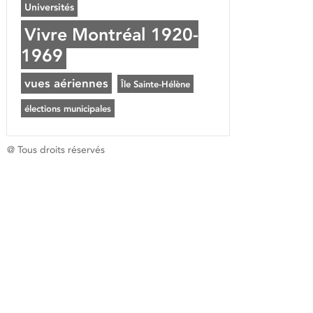
Universités
Vivre Montréal 1920-
1969
vues aériennes
Île Sainte-Hélène
élections municipales
@ Tous droits réservés