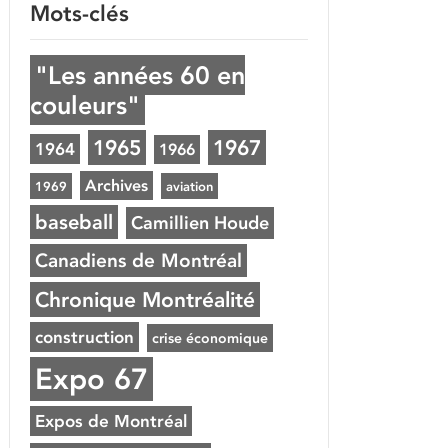
Mots-clés
"Les années 60 en
couleurs"
1965
1967
1964
1966
Archives
1969
aviation
baseball
Camillien Houde
Canadiens de Montréal
Chronique Montréalité
construction
crise économique
Expo 67
Expos de Montréal