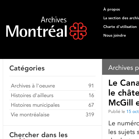
À propos
La section des archi
Charte d'utilisation
Nous joindre
Archives p
Catégories
Le Cana
Archives à l'oeuvre
91
le chât
Histoires d'ailleurs
16
McGill 
Histoires municipales
67
Publié le
15 oc
Vie montréalaise
319
Le numéro
les sujets
Chercher dans les