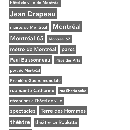
hôtel de ville de Montréal
Jean Drapeau
Montréal
maires de Montréal
Montréal 65
Montréal 67
métro de Montréal
parcs
Paul Buissonneau
Place des Arts
port de Montréal
Première Guerre mondiale
rue Sainte-Catherine
rue Sherbrooke
réceptions à l'hôtel de ville
spectacles
Terre des Hommes
théâtre
théâtre La Roulotte