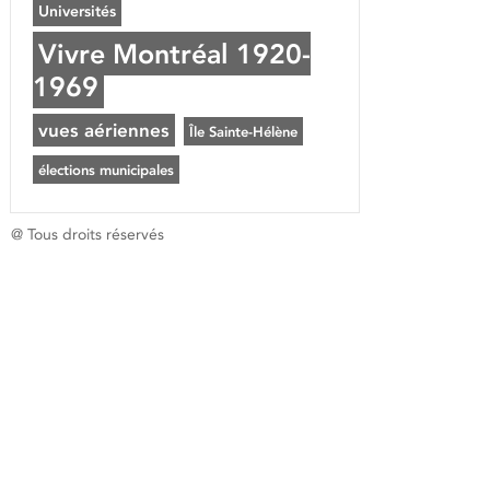
Universités
Vivre Montréal 1920-
1969
vues aériennes
Île Sainte-Hélène
élections municipales
@ Tous droits réservés