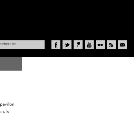
Facebook
Twitter
Historypin
YouTube
Flickr
RSS
Courriel
pavillon
n, le