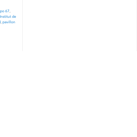
po 67
,
Institut de
d
,
pavillon