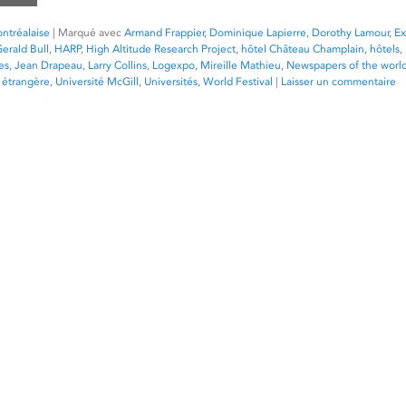
ntréalaise
|
Marqué avec
Armand Frappier
,
Dominique Lapierre
,
Dorothy Lamour
,
Ex
erald Bull
,
HARP
,
High Altitude Research Project
,
hôtel Château Champlain
,
hôtels
,
es
,
Jean Drapeau
,
Larry Collins
,
Logexpo
,
Mireille Mathieu
,
Newspapers of the worl
 étrangère
,
Université McGill
,
Universités
,
World Festival
|
Laisser un commentaire