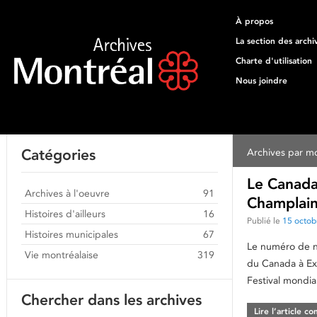
À propos
La section des archi
Charte d'utilisation
Nous joindre
Catégories
Archives par mo
Le Canada
Archives à l'oeuvre
91
Champlain 
Histoires d'ailleurs
16
Publié le
15 octob
Histoires municipales
67
Le numéro de no
Vie montréalaise
319
du Canada à Ex
Festival mondia
Chercher dans les archives
Lire l’article c