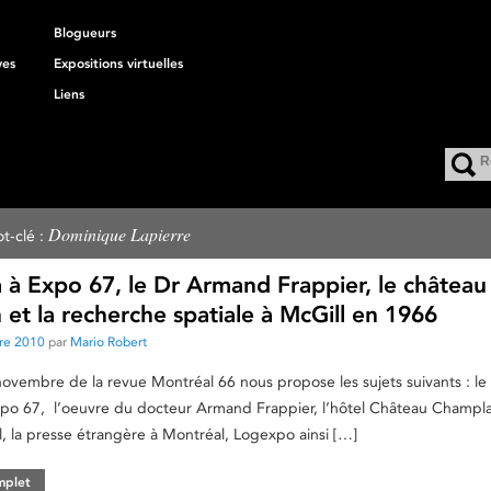
Blogueurs
ves
Expositions virtuelles
Liens
Dominique Lapierre
t-clé :
 à Expo 67, le Dr Armand Frappier, le château
et la recherche spatiale à McGill en 1966
re 2010
par
Mario Robert
vembre de la revue Montréal 66 nous propose les sujets suivants : le 
po 67, l’oeuvre du docteur Armand Frappier, l’hôtel Château Champlai
l, la presse étrangère à Montréal, Logexpo ainsi […]
omplet