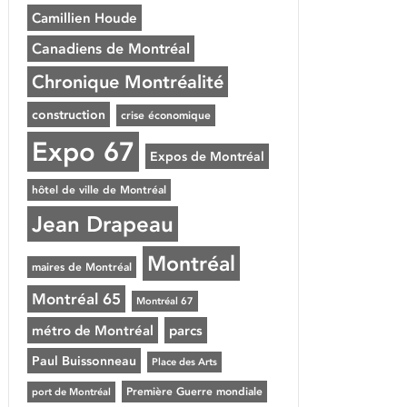
Camillien Houde
Canadiens de Montréal
Chronique Montréalité
construction
crise économique
Expo 67
Expos de Montréal
hôtel de ville de Montréal
Jean Drapeau
Montréal
maires de Montréal
Montréal 65
Montréal 67
métro de Montréal
parcs
Paul Buissonneau
Place des Arts
Première Guerre mondiale
port de Montréal