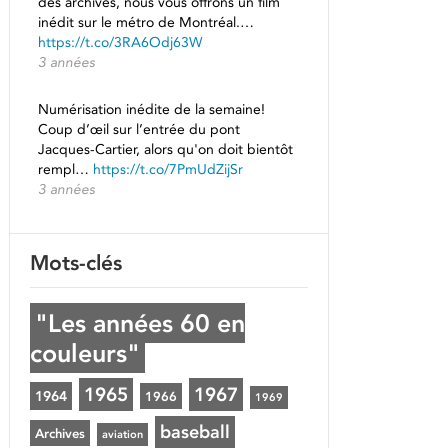
des archives, nous vous offrons un film
inédit sur le métro de Montréal.…
https://t.co/3RA6Odj63W
3 années
Numérisation inédite de la semaine!
Coup d’œil sur l’entrée du pont
Jacques-Cartier, alors qu'on doit bientôt
rempl…
https://t.co/7PmUdZijSr
3 années
Mots-clés
"Les années 60 en
couleurs"
1965
1967
1964
1966
1969
baseball
Archives
aviation