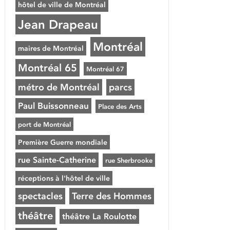
hôtel de ville de Montréal
Jean Drapeau
Montréal
maires de Montréal
Montréal 65
Montréal 67
métro de Montréal
parcs
Paul Buissonneau
Place des Arts
port de Montréal
Première Guerre mondiale
rue Sainte-Catherine
rue Sherbrooke
réceptions à l'hôtel de ville
spectacles
Terre des Hommes
théâtre
théâtre La Roulotte