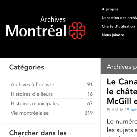
À propos
La section des archi
Charte d'utilisation
Nous joindre
Archives p
Catégories
Le Cana
Archives à l'oeuvre
91
le chât
Histoires d'ailleurs
16
McGill 
Histoires municipales
67
Publié le
15 oc
Vie montréalaise
319
Le numéro
les sujets
Chercher dans les