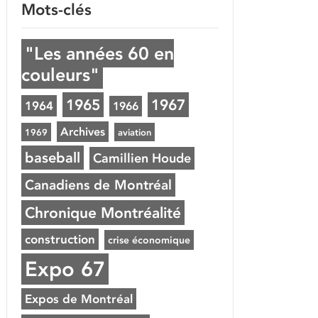
Mots-clés
"Les années 60 en
couleurs"
1965
1967
1964
1966
Archives
1969
aviation
baseball
Camillien Houde
Canadiens de Montréal
Chronique Montréalité
construction
crise économique
Expo 67
Expos de Montréal