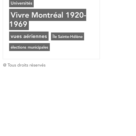
Universités
Vivre Montréal 1920-
1969
vues aériennes
Île Sainte-Hélène
élections municipales
@ Tous droits réservés