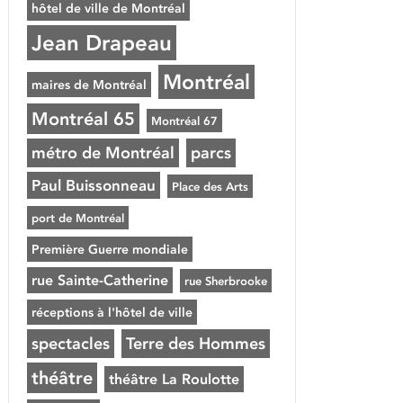
hôtel de ville de Montréal
Jean Drapeau
Montréal
maires de Montréal
Montréal 65
Montréal 67
métro de Montréal
parcs
Paul Buissonneau
Place des Arts
port de Montréal
Première Guerre mondiale
rue Sainte-Catherine
rue Sherbrooke
réceptions à l'hôtel de ville
spectacles
Terre des Hommes
théâtre
théâtre La Roulotte