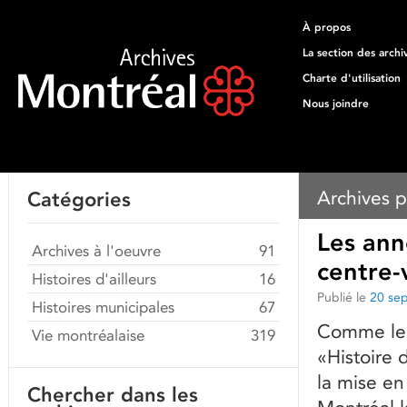
À propos
La section des archi
Charte d'utilisation
Nous joindre
Archives p
Catégories
Les ann
Archives à l'oeuvre
91
centre-
Histoires d'ailleurs
16
Publié le
20 se
Histoires municipales
67
Comme le s
Vie montréalaise
319
«Histoire 
la mise en
Chercher dans les