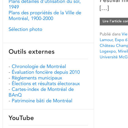
Plans détaillés d'utilisation du sol,
1949
[…]
Plans des propriétés de la Ville de
Montréal, 1900-2000
Lire l’article c
Sélection photo
Publié dans
Vie
Lamour
,
Expo 6
Château Champ
Outils externes
Logexpo
,
Mirei
Université McGi
-
Chronologie de Montréal
-
Évaluation foncière depuis 2010
-
Règlements municipaux
-
Élections et résultats électoraux
-
Cartes-index de Montréal de
BAnQ
-
Patrimoine bâti de Montréal
YouTube