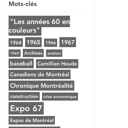
Mots-clés
"Les années 60 en
couleurs"
1965
1967
1964
1966
Archives
1969
aviation
baseball
Camillien Houde
Canadiens de Montréal
Chronique Montréalité
construction
crise économique
Expo 67
Expos de Montréal