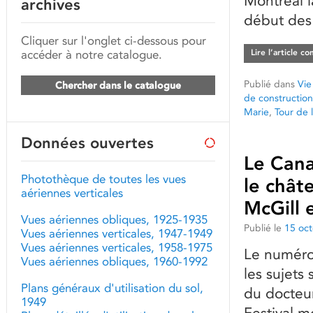
Montréal l
archives
début des
Cliquer sur l'onglet ci-dessous pour
accéder à notre catalogue.
Lire l’article c
Publié dans
Vie
Chercher dans le catalogue
de construction
Marie
,
Tour de 
Données ouvertes
Le Cana
Photothèque de toutes les vues
le chât
aériennes verticales
McGill 
Vues aériennes obliques, 1925-1935
Publié le
15 oc
Vues aériennes verticales, 1947-1949
Vues aériennes verticales, 1958-1975
Le numéro
Vues aériennes obliques, 1960-1992
les sujets
Plans généraux d'utilisation du sol,
du docteur
1949
Festival m