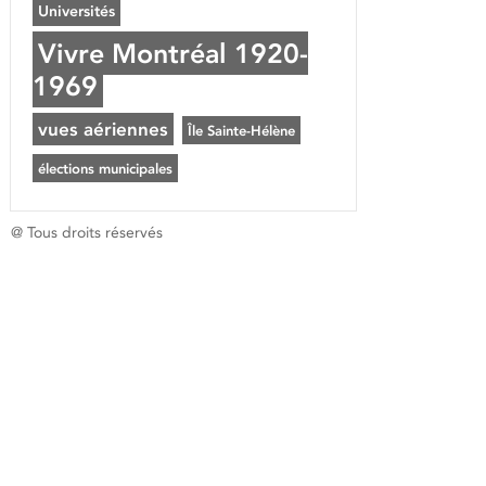
Universités
Vivre Montréal 1920-
1969
vues aériennes
Île Sainte-Hélène
élections municipales
@ Tous droits réservés