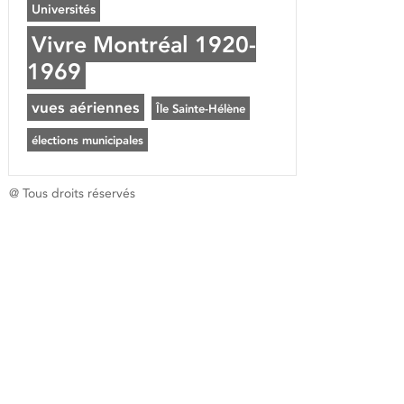
Universités
Vivre Montréal 1920-
1969
vues aériennes
Île Sainte-Hélène
élections municipales
@ Tous droits réservés