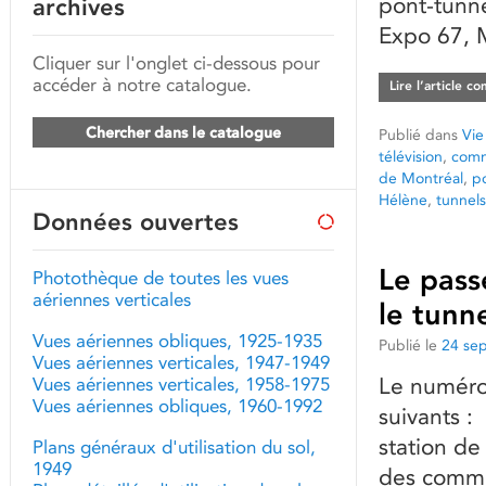
pont-tunne
archives
Expo 67, M
Cliquer sur l'onglet ci-dessous pour
accéder à notre catalogue.
Lire l’article c
Chercher dans le catalogue
Publié dans
Vie
télévision
,
comm
de Montréal
,
p
Hélène
,
tunnels
Données ouvertes
Le pass
Photothèque de toutes les vues
aériennes verticales
le tunn
Vues aériennes obliques, 1925-1935
Publié le
24 se
Vues aériennes verticales, 1947-1949
Le numéro 
Vues aériennes verticales, 1958-1975
Vues aériennes obliques, 1960-1992
suivants :
station de
Plans généraux d'utilisation du sol,
1949
des commu