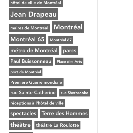
hôtel de ville de Montréal
Jean Drapeau
Montréal
maires de Montréal
Montréal 65
Montréal 67
métro de Montréal
parcs
Paul Buissonneau
Place des Arts
port de Montréal
Première Guerre mondiale
rue Sainte-Catherine
rue Sherbrooke
réceptions à l'hôtel de ville
spectacles
Terre des Hommes
théâtre
théâtre La Roulotte