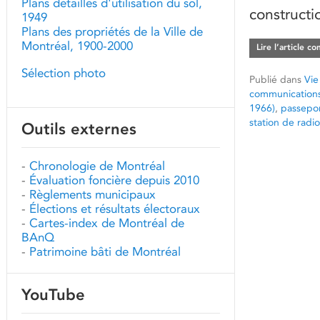
Plans détaillés d'utilisation du sol,
constructi
1949
Plans des propriétés de la Ville de
Montréal, 1900-2000
Lire l’article c
Sélection photo
Publié dans
Vie
communication
1966)
,
passepo
station de rad
Outils externes
-
Chronologie de Montréal
-
Évaluation foncière depuis 2010
-
Règlements municipaux
-
Élections et résultats électoraux
-
Cartes-index de Montréal de
BAnQ
-
Patrimoine bâti de Montréal
YouTube