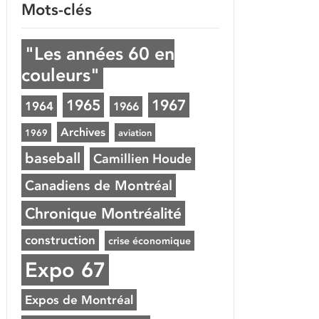
Mots-clés
"Les années 60 en
couleurs"
1965
1967
1964
1966
Archives
1969
aviation
baseball
Camillien Houde
Canadiens de Montréal
Chronique Montréalité
construction
crise économique
Expo 67
Expos de Montréal