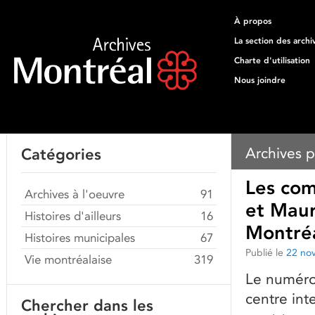
À propos
La section des archi
Charte d'utilisation
Nous joindre
Archives p
Catégories
Les com
Archives à l'oeuvre
91
et Maur
Histoires d'ailleurs
16
Montré
Histoires municipales
67
Publié le
22 no
Vie montréalaise
319
Le numéro 
centre inte
Chercher dans les