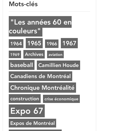
Mots-clés
"Les années 60 en
couleurs"
1965
1967
1964
1966
Archives
1969
aviation
baseball
Camillien Houde
Canadiens de Montréal
Chronique Montréalité
construction
crise économique
Expo 67
Expos de Montréal