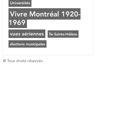
Universités
Vivre Montréal 1920-
1969
vues aériennes
Île Sainte-Hélène
élections municipales
@ Tous droits réservés