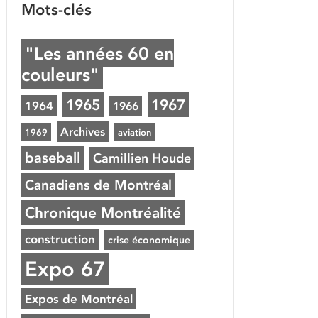
Mots-clés
"Les années 60 en
couleurs"
1965
1967
1964
1966
Archives
1969
aviation
baseball
Camillien Houde
Canadiens de Montréal
Chronique Montréalité
construction
crise économique
Expo 67
Expos de Montréal