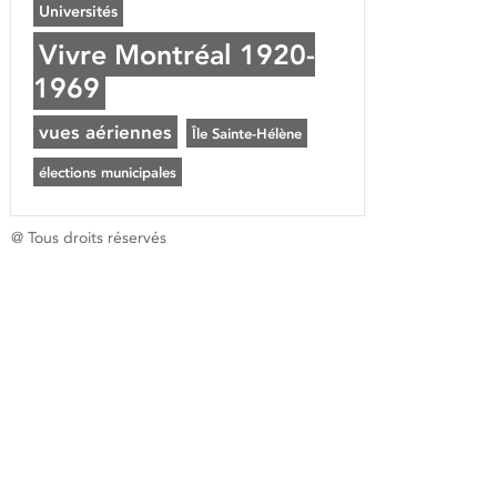
Universités
Vivre Montréal 1920-
1969
vues aériennes
Île Sainte-Hélène
élections municipales
@ Tous droits réservés