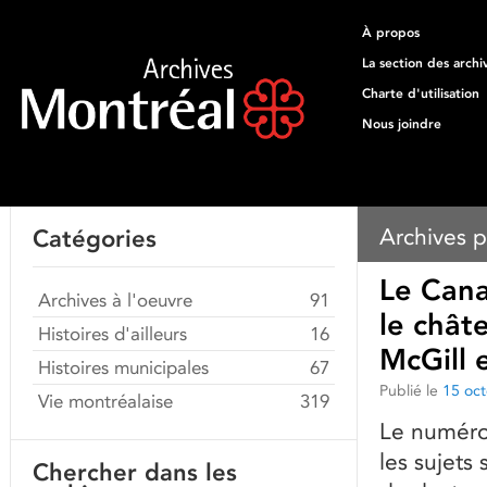
À propos
La section des archi
Charte d'utilisation
Nous joindre
Archives p
Catégories
Le Cana
Archives à l'oeuvre
91
le chât
Histoires d'ailleurs
16
McGill 
Histoires municipales
67
Publié le
15 oc
Vie montréalaise
319
Le numéro
les sujets
Chercher dans les