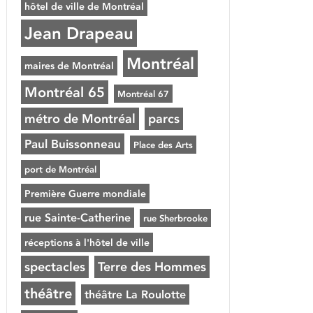
hôtel de ville de Montréal
Jean Drapeau
Montréal
maires de Montréal
Montréal 65
Montréal 67
métro de Montréal
parcs
Paul Buissonneau
Place des Arts
port de Montréal
Première Guerre mondiale
rue Sainte-Catherine
rue Sherbrooke
réceptions à l'hôtel de ville
spectacles
Terre des Hommes
théâtre
théâtre La Roulotte