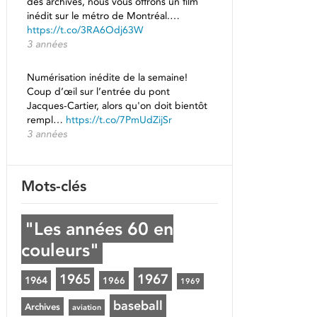
des archives, nous vous offrons un film
inédit sur le métro de Montréal.…
https://t.co/3RA6Odj63W
3 années
Numérisation inédite de la semaine!
Coup d’œil sur l’entrée du pont
Jacques-Cartier, alors qu'on doit bientôt
rempl…
https://t.co/7PmUdZijSr
3 années
Mots-clés
"Les années 60 en
couleurs"
1965
1967
1964
1966
1969
baseball
Archives
aviation