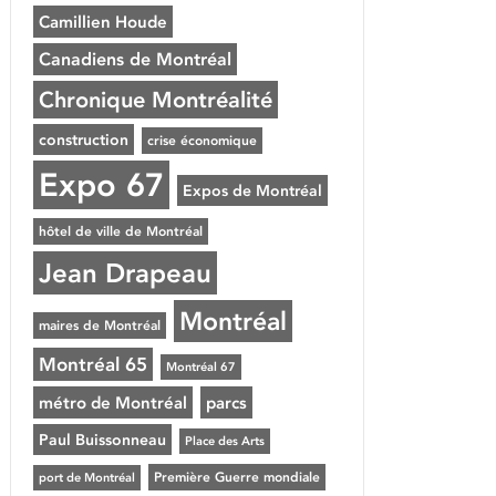
Camillien Houde
Canadiens de Montréal
Chronique Montréalité
construction
crise économique
Expo 67
Expos de Montréal
hôtel de ville de Montréal
Jean Drapeau
Montréal
maires de Montréal
Montréal 65
Montréal 67
métro de Montréal
parcs
Paul Buissonneau
Place des Arts
Première Guerre mondiale
port de Montréal