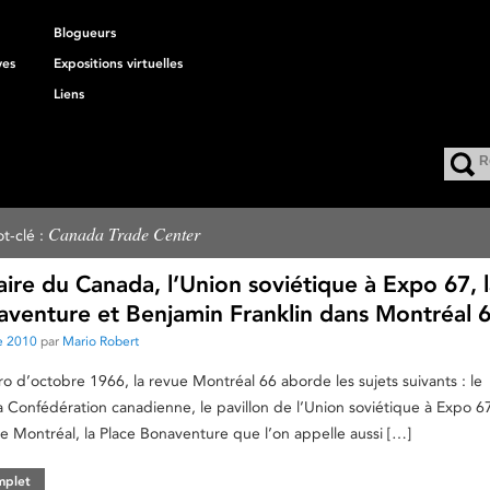
Blogueurs
ves
Expositions virtuelles
Liens
Canada Trade Center
t-clé :
ire du Canada, l’Union soviétique à Expo 67, 
aventure et Benjamin Franklin dans Montréal 
e 2010
par
Mario Robert
 d’octobre 1966, la revue Montréal 66 aborde les sujets suivants : le
a Confédération canadienne, le pavillon de l’Union soviétique à Expo 67
e Montréal, la Place Bonaventure que l’on appelle aussi […]
omplet