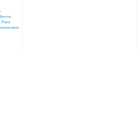
s
dienne
,
,
Place
commentaire