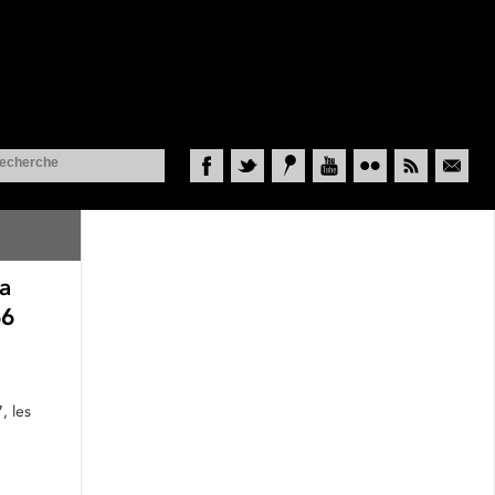
Facebook
Twitter
Historypin
YouTube
Flickr
RSS
Courriel
la
66
, les