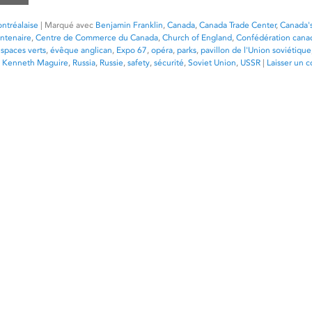
ntréalaise
|
Marqué avec
Benjamin Franklin
,
Canada
,
Canada Trade Center
,
Canada'
ntenaire
,
Centre de Commerce du Canada
,
Church of England
,
Confédération cana
spaces verts
,
évêque anglican
,
Expo 67
,
opéra
,
parks
,
pavillon de l'Union soviétique
. Kenneth Maguire
,
Russia
,
Russie
,
safety
,
sécurité
,
Soviet Union
,
USSR
|
Laisser un 