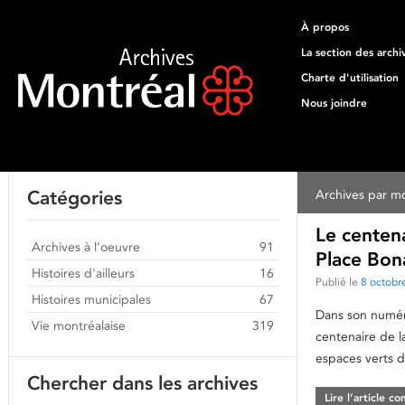
À propos
La section des archi
Charte d'utilisation
Nous joindre
Catégories
Archives par mo
Le centena
Archives à l'oeuvre
91
Place Bon
Histoires d'ailleurs
16
Publié le
8 octobr
Histoires municipales
67
Dans son numéro
Vie montréalaise
319
centenaire de l
espaces verts d
Chercher dans les archives
Lire l’article c