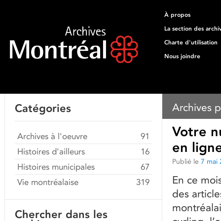
À propos
La section des archi
Charte d'utilisation
Nous joindre
Archives p
Catégories
Votre n
Archives à l'oeuvre
91
en ligne
Histoires d'ailleurs
16
Publié le
7 mai
Histoires municipales
67
En ce moi
Vie montréalaise
319
des articl
montréalai
Chercher dans les