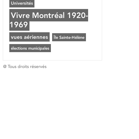
Universités
Vivre Montréal 1920-
1969
vues aériennes
Île Sainte-Hélène
élections municipales
@ Tous droits réservés