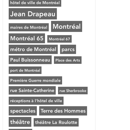
hôtel de ville de Montréal
Jean Drapeau
Montréal
maires de Montréal
Montréal 65
Montréal 67
métro de Montréal
parcs
Paul Buissonneau
Place des Arts
port de Montréal
Première Guerre mondiale
rue Sainte-Catherine
rue Sherbrooke
réceptions à l'hôtel de ville
spectacles
Terre des Hommes
théâtre
théâtre La Roulotte