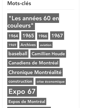
Mots-clés
"Les années 60 en
couleurs"
1965
1967
1964
1966
Archives
1969
aviation
baseball
Camillien Houde
Canadiens de Montréal
Chronique Montréalité
construction
crise économique
Expo 67
Expos de Montréal