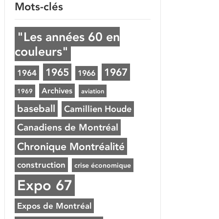
Mots-clés
"Les années 60 en
couleurs"
1965
1967
1964
1966
Archives
1969
aviation
baseball
Camillien Houde
Canadiens de Montréal
Chronique Montréalité
construction
crise économique
Expo 67
Expos de Montréal