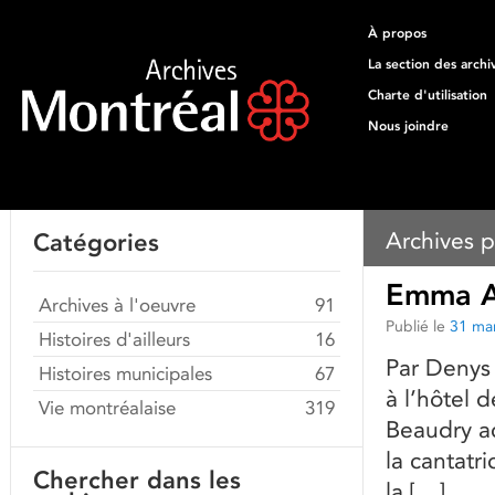
À propos
La section des archi
Charte d'utilisation
Nous joindre
Archives p
Catégories
Emma Al
Archives à l'oeuvre
91
Publié le
31 ma
Histoires d'ailleurs
16
Par Denys 
Histoires municipales
67
à l’hôtel 
Vie montréalaise
319
Beaudry a
la cantatr
Chercher dans les
la […]