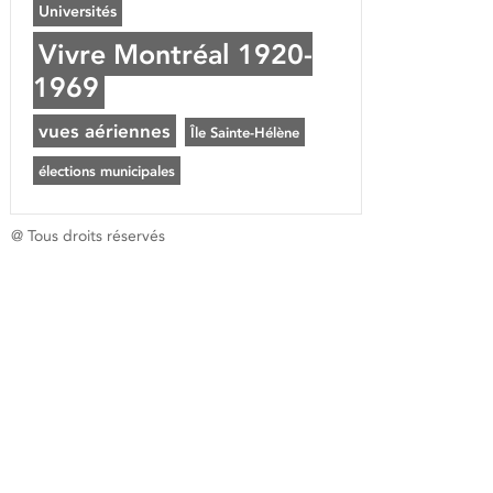
Universités
Vivre Montréal 1920-
1969
vues aériennes
Île Sainte-Hélène
élections municipales
@ Tous droits réservés