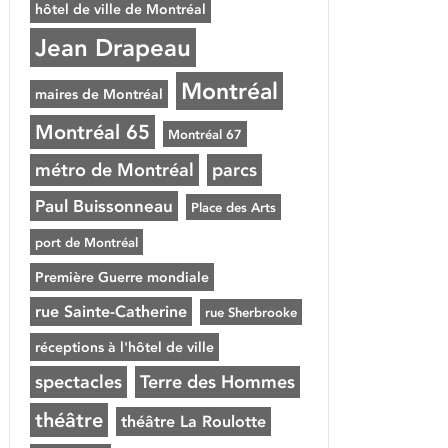
hôtel de ville de Montréal
Jean Drapeau
Montréal
maires de Montréal
Montréal 65
Montréal 67
métro de Montréal
parcs
Paul Buissonneau
Place des Arts
port de Montréal
Première Guerre mondiale
rue Sainte-Catherine
rue Sherbrooke
réceptions à l'hôtel de ville
spectacles
Terre des Hommes
théâtre
théâtre La Roulotte