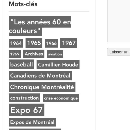
Mots-clés
"Les années 60 en
couleurs"
1965
1967
1964
1966
Archives
1969
aviation
baseball
Camillien Houde
Canadiens de Montréal
Chronique Montréalité
construction
crise économique
Expo 67
Expos de Montréal