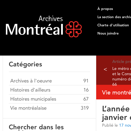
À propos
La section des archi
Charte d'utilisation
Nous joindre
Article p
Catégories
<
Le métro 
et le Cons
numéro d
Archives à l'oeuvre
91
66
Histoires d'ailleurs
16
Vie montré
Histoires municipales
67
L’année
Vie montréalaise
319
janvier
Publié le
17 no
Chercher dans les