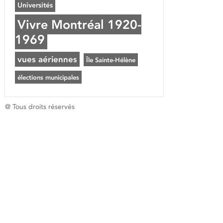
Universités
Vivre Montréal 1920-
1969
vues aériennes
Île Sainte-Hélène
élections municipales
@ Tous droits réservés