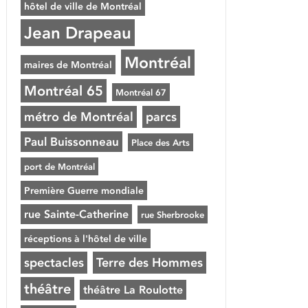
hôtel de ville de Montréal
Jean Drapeau
Montréal
maires de Montréal
Montréal 65
Montréal 67
métro de Montréal
parcs
Paul Buissonneau
Place des Arts
port de Montréal
Première Guerre mondiale
rue Sainte-Catherine
rue Sherbrooke
réceptions à l'hôtel de ville
spectacles
Terre des Hommes
théâtre
théâtre La Roulotte