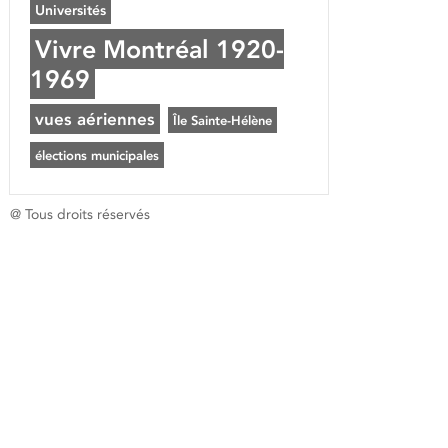
Universités
Vivre Montréal 1920-
1969
vues aériennes
Île Sainte-Hélène
élections municipales
@ Tous droits réservés