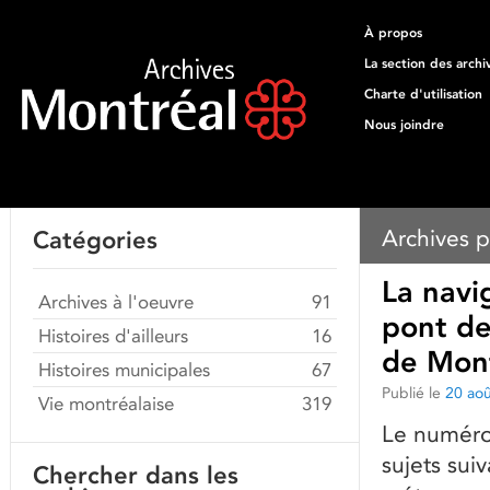
À propos
La section des archi
Charte d'utilisation
Nous joindre
Archives p
Catégories
La navi
Archives à l'oeuvre
91
pont de
Histoires d'ailleurs
16
de Mont
Histoires municipales
67
Publié le
20 ao
Vie montréalaise
319
Le numéro
sujets suiv
Chercher dans les