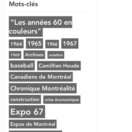
Mots-clés
"Les années 60 en
couleurs"
1965
1967
1964
1966
Archives
1969
aviation
baseball
Camillien Houde
Canadiens de Montréal
Chronique Montréalité
construction
crise économique
Expo 67
Expos de Montréal