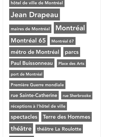
hôtel de ville de Montréal
Jean Drapeau
Montréal
maires de Montréal
Montréal 65
Montréal 67
métro de Montréal
parcs
Paul Buissonneau
Place des Arts
port de Montréal
Première Guerre mondiale
rue Sainte-Catherine
rue Sherbrooke
réceptions à l'hôtel de ville
spectacles
Terre des Hommes
théâtre
théâtre La Roulotte