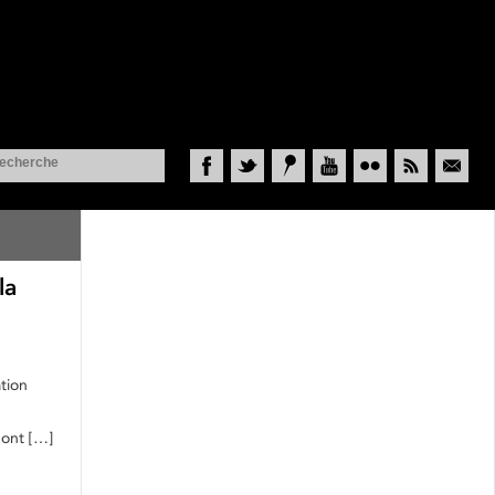
Facebook
Twitter
Historypin
YouTube
Flickr
RSS
Courriel
la
tion
pont […]