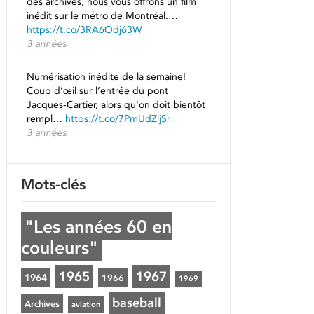
des archives, nous vous offrons un film
inédit sur le métro de Montréal.…
https://t.co/3RA6Odj63W
3 années
Numérisation inédite de la semaine!
Coup d’œil sur l’entrée du pont
Jacques-Cartier, alors qu'on doit bientôt
rempl…
https://t.co/7PmUdZijSr
3 années
Mots-clés
"Les années 60 en
couleurs"
1965
1967
1964
1966
1969
baseball
Archives
aviation