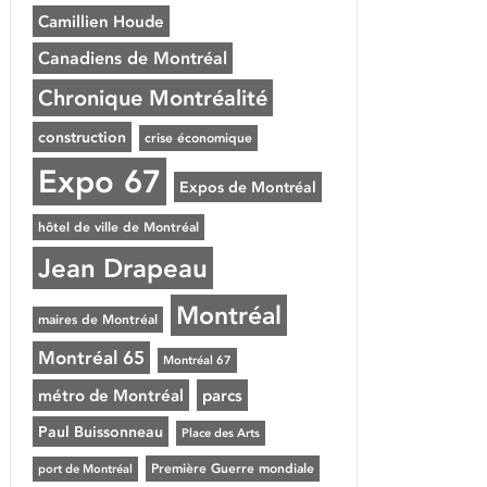
Camillien Houde
Canadiens de Montréal
Chronique Montréalité
construction
crise économique
Expo 67
Expos de Montréal
hôtel de ville de Montréal
Jean Drapeau
Montréal
maires de Montréal
Montréal 65
Montréal 67
métro de Montréal
parcs
Paul Buissonneau
Place des Arts
Première Guerre mondiale
port de Montréal