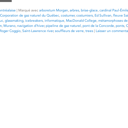
ntréalaise
|
Marqué avec
arboretum Morgan
,
arbres
,
brise-glace
,
cardinal Paul-Émil
Corporation de gaz naturel du Québec
,
costumer
,
costumiers
,
Ed Sullivan
,
fleuve Sa
uc
,
glassmaking
,
icebreakers
,
informatique
,
MacDonald College
,
métamorphoses de
m
,
Murano
,
navigation d'hiver
,
pipeline de gaz naturel
,
pont de la Concorde
,
ponts
,
Roger Coggio
,
Saint-Lawrence river
,
souffleurs de verre
,
trees
|
Laisser un commenta