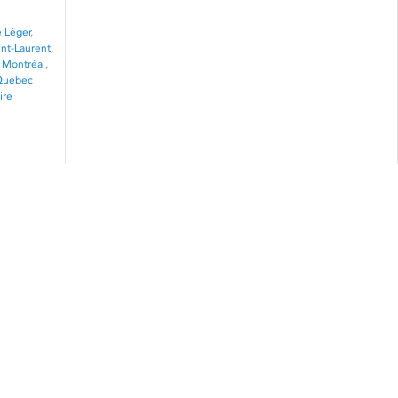
e Léger
,
int-Laurent
,
 Montréal
,
Québec
ire