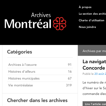
À propos
La section des archi
Charte d'utilisation
Nous joindre
Catégories
Archives par mo
La navigat
Archives à l'oeuvre
91
Concorde 
Histoires d'ailleurs
16
Publié le
20 août 
Histoires municipales
67
Le numéro de ma
Vie montréalaise
319
d’hiver sur le 
commande élect
Chercher dans les archives
Lire l’article c