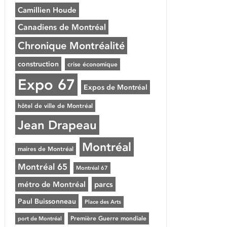
Camillien Houde
Canadiens de Montréal
Chronique Montréalité
construction
crise économique
Expo 67
Expos de Montréal
hôtel de ville de Montréal
Jean Drapeau
Montréal
maires de Montréal
Montréal 65
Montréal 67
métro de Montréal
parcs
Paul Buissonneau
Place des Arts
Première Guerre mondiale
port de Montréal