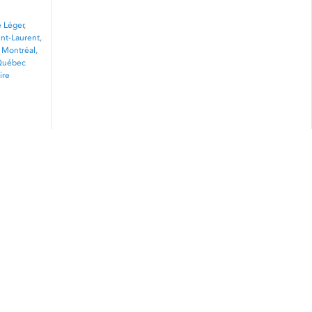
e Léger
,
int-Laurent
,
 Montréal
,
Québec
ire