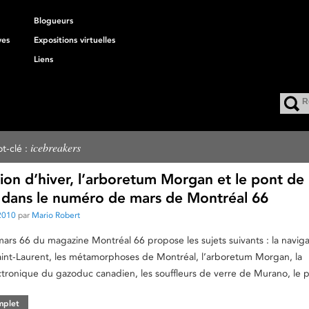
Blogueurs
ves
Expositions virtuelles
Liens
icebreakers
t-clé :
ion d’hiver, l’arboretum Morgan et le pont de 
dans le numéro de mars de Montréal 66
2010
par
Mario Robert
rs 66 du magazine Montréal 66 propose les sujets suivants : la naviga
Saint-Laurent, les métamorphoses de Montréal, l’arboretum Morgan, la
ronique du gazoduc canadien, les souffleurs de verre de Murano, le 
omplet