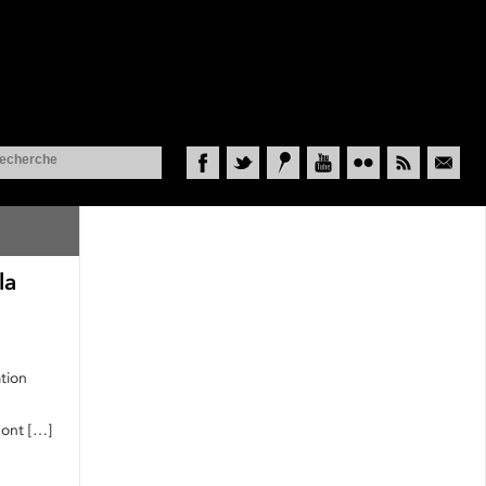
Facebook
Twitter
Historypin
YouTube
Flickr
RSS
Courriel
la
tion
pont […]