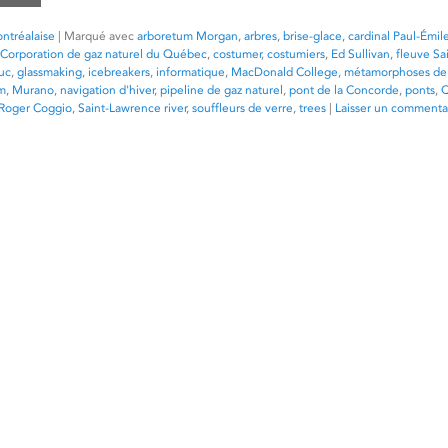
ntréalaise
|
Marqué avec
arboretum Morgan
,
arbres
,
brise-glace
,
cardinal Paul-Émil
Corporation de gaz naturel du Québec
,
costumer
,
costumiers
,
Ed Sullivan
,
fleuve Sa
uc
,
glassmaking
,
icebreakers
,
informatique
,
MacDonald College
,
métamorphoses de
m
,
Murano
,
navigation d'hiver
,
pipeline de gaz naturel
,
pont de la Concorde
,
ponts
,
Roger Coggio
,
Saint-Lawrence river
,
souffleurs de verre
,
trees
|
Laisser un commenta