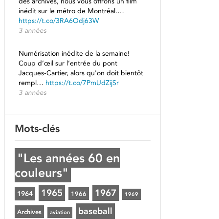
des archives, nous vous offrons un film
inédit sur le métro de Montréal.…
https://t.co/3RA6Odj63W
3 années
Numérisation inédite de la semaine!
Coup d’œil sur l’entrée du pont
Jacques-Cartier, alors qu'on doit bientôt
rempl…
https://t.co/7PmUdZijSr
3 années
Mots-clés
"Les années 60 en
couleurs"
1965
1967
1964
1966
1969
baseball
Archives
aviation