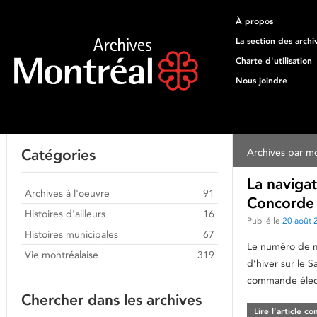
À propos
La section des archi
Charte d'utilisation
Nous joindre
Catégories
Archives par mo
La navigat
Archives à l'oeuvre
91
Concorde 
Histoires d'ailleurs
16
Publié le
20 août 
Histoires municipales
67
Le numéro de ma
Vie montréalaise
319
d’hiver sur le 
commande élect
Chercher dans les archives
Lire l’article c