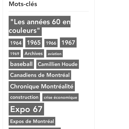
Mots-clés
"Les années 60 en
couleurs"
1965
1967
1964
1966
Archives
1969
aviation
baseball
Camillien Houde
Canadiens de Montréal
Chronique Montréalité
construction
crise économique
Expo 67
Expos de Montréal