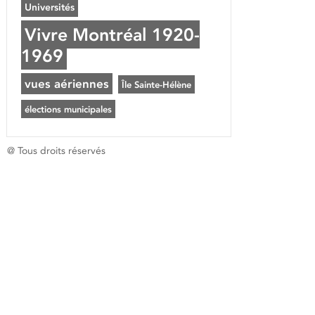
Universités
Vivre Montréal 1920-
1969
vues aériennes
Île Sainte-Hélène
élections municipales
@ Tous droits réservés