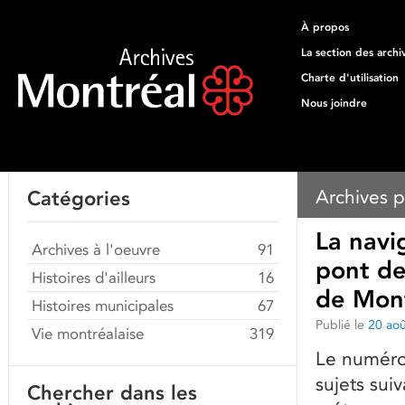
À propos
La section des archi
Charte d'utilisation
Nous joindre
Archives p
Catégories
La navi
Archives à l'oeuvre
91
pont de
Histoires d'ailleurs
16
de Mont
Histoires municipales
67
Publié le
20 ao
Vie montréalaise
319
Le numéro
sujets suiv
Chercher dans les