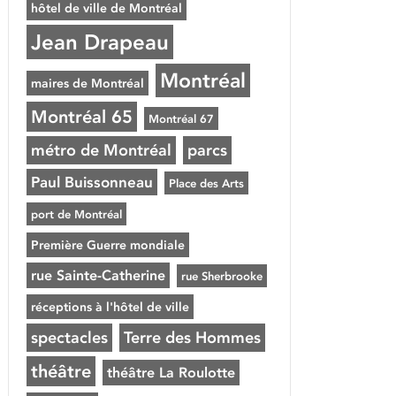
hôtel de ville de Montréal
Jean Drapeau
Montréal
maires de Montréal
Montréal 65
Montréal 67
métro de Montréal
parcs
Paul Buissonneau
Place des Arts
port de Montréal
Première Guerre mondiale
rue Sainte-Catherine
rue Sherbrooke
réceptions à l'hôtel de ville
spectacles
Terre des Hommes
théâtre
théâtre La Roulotte