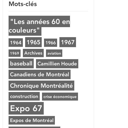
Mots-clés
"Les années 60 en
couleurs"
1965
1967
1964
1966
Archives
1969
aviation
baseball
Camillien Houde
Canadiens de Montréal
Chronique Montréalité
construction
crise économique
Expo 67
Expos de Montréal