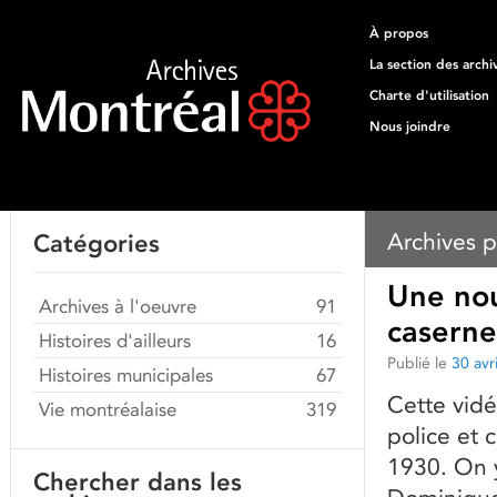
À propos
La section des archi
Charte d'utilisation
Nous joindre
Archives p
Catégories
Une nou
Archives à l'oeuvre
91
caserne
Histoires d'ailleurs
16
Publié le
30 avr
Histoires municipales
67
Cette vid
Vie montréalaise
319
police et 
1930. On y
Chercher dans les