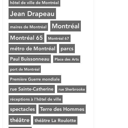
hôtel de ville de Montréal
Jean Drapeau
Montréal
maires de Montréal
Montréal 65
Montréal 67
métro de Montréal
parcs
Paul Buissonneau
Place des Arts
port de Montréal
Première Guerre mondiale
rue Sainte-Catherine
rue Sherbrooke
réceptions à l'hôtel de ville
spectacles
Terre des Hommes
théâtre
théâtre La Roulotte