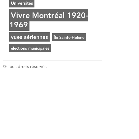
Universités
Vivre Montréal 1920-
1969
vues aériennes
Île Sainte-Hélène
élections municipales
@ Tous droits réservés