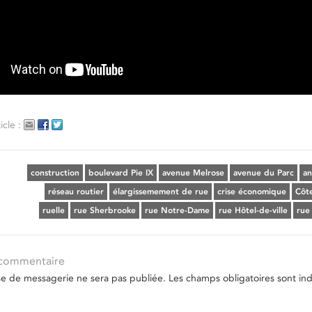
icle :
construction
boulevard Pie IX
avenue Melrose
avenue du Parc
an
réseau routier
élargissemement de rue
crise économique
Côte
ruelle
rue Sherbrooke
rue Notre-Dame
rue Hôtel-de-ville
rue
 commentaire
se de messagerie ne sera pas publiée.
Les champs obligatoires sont in