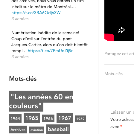
des archives, nous vous offrons un film
inédit sur le métro de Montréal.…
https://t.co/3RA6Odj63W
3 années
Numérisation inédite de la semaine!
Coup d’œil sur l’entrée du pont
Jacques-Cartier, alors qu'on doit bientôt
rempl…
https://t.co/7PmUdZijSr
Partagez cet art
3 années
Mots-clés
Mots-clés
"Les années 60 en
couleurs"
Laisser un
1965
1967
1964
1966
Votre adres
1969
avec
*
baseball
Archives
aviation