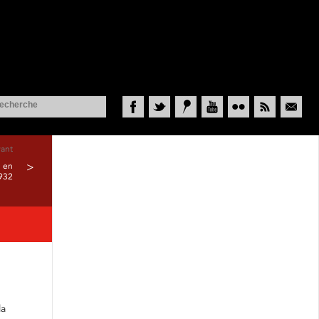
Facebook
Twitter
Historypin
YouTube
Flickr
RSS
Courriel
vant
l en
>
932
la