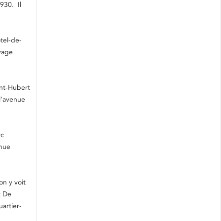
930. Il
tel-de-
avage
int-Hubert
 l’avenue
rc
enue
on y voit
t De
artier-