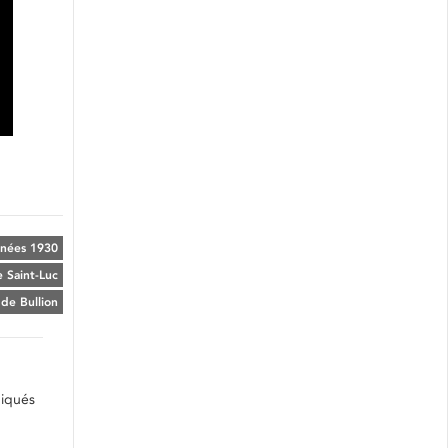
nées 1930
 Saint-Luc
 de Bullion
diqués