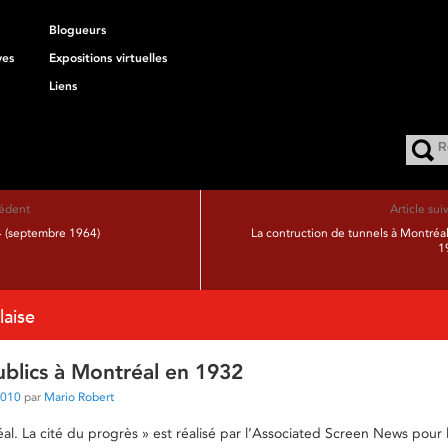
Blogueurs
ves
Expositions virtuelles
Liens
cédent
Article sui
4 (septembre 1964)
La contruction de tunnels à Montréa
1
laise
ublics à Montréal en 1932
2010
par
Mario Robert
éal. La cité du progrès » est réalisé par l’Associated Screen News pour 