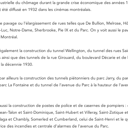
ustrielle du chômage durant la grande crise économique des années 1
été diffusé en 1932 dans les cinémas montréalais.
e pavage ou l’élargissement de rues telles que De Bullion, Melrose, Hô
nt-Luc, Notre-Dame, Sherbrooke, Pie IX et du Parc. On y voit aussi le p
 Montréal.
également la construction du tunnel Wellington, du tunnel des rues Sa
s ainsi que des tunnels de la rue Girouard, du boulevard Décarie et de
 la décennie 1930.
ar ailleurs la construction des tunnels piétonniers du parc Jarry, du pa
arc La Fontaine et du tunnel de l’avenue du Parc à la hauteur de l’av
aussi la construction de postes de police et de casernes de pompiers : 
ean-Talon et Saint-Dominique, Saint-Hubert et Villeray, Saint-Zotique e
laga et Chambly, Somerled et Cumberland, celui de Saint-Henri et le qu
ice des incendies et centrale d’alarmes de l’avenue du Parc.