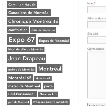
Nom
*
Camillien Houde
Canadiens de Montréal
Adresse de co
Chronique Montréalité
construction
crise économique
Site web
Expo 67
Expos de Montréal
Commentaire
hôtel de ville de Montréal
Jean Drapeau
Montréal
maires de Montréal
Montréal 65
Montréal 67
métro de Montréal
parcs
Paul Buissonneau
Place des Arts
Première Guerre mondiale
port de Montréal