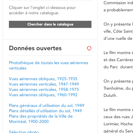
Commission ind
Cliquer sur l'onglet ci-dessous pour
a probablement 
accéder à notre catalogue.
On y présente l
Chercher dans le catalogue
ville, Côte Sai
d’une ruelle de
Données ouvertes
Le film montre 
et des Carrière
Photothèque de toutes les vues aériennes
du Parc durant
verticales
Vues aériennes obliques, 1925-1935
On y présente p
Vues aériennes verticales, 1947-1949
Trenholme, du p
Vues aériennes verticales, 1958-1975
Vues aériennes obliques, 1960-1992
Duluth.
Plans généraux d'utilisation du sol, 1949
Le film montre 
Plans détaillés d'utilisation du sol, 1949
Plans des propriétés de la Ville de
ceux des rues J
Montréal, 1900-2000
Lorimier, Hoche
général du Serv
Sélection photo