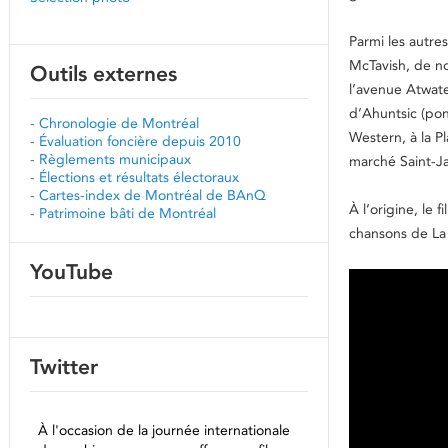
Parmi les autre
McTavish, de no
Outils externes
l’avenue Atwater
d’Ahuntsic (pon
-
Chronologie de Montréal
Western, à la P
-
Évaluation foncière depuis 2010
-
Règlements municipaux
marché Saint-Ja
-
Élections et résultats électoraux
-
Cartes-index de Montréal de BAnQ
À l’origine, le
-
Patrimoine bâti de Montréal
chansons de La 
YouTube
Twitter
À l'occasion de la journée internationale