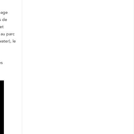
page
s de
et
 au parc
ater), le
es