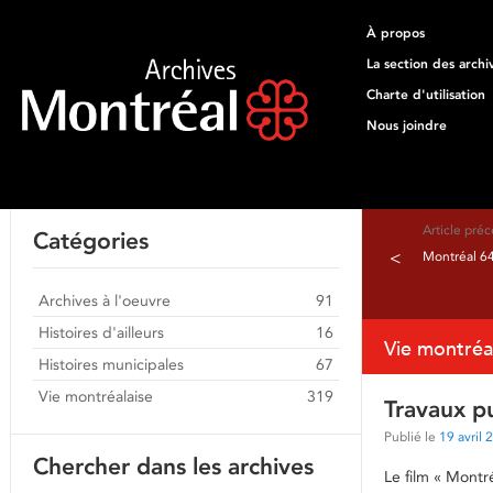
À propos
La section des archi
Charte d'utilisation
Nous joindre
Article pré
Catégories
<
Montréal 6
Archives à l'oeuvre
91
Histoires d'ailleurs
16
Vie montréa
Histoires municipales
67
Vie montréalaise
319
Travaux p
Publié le
19 avril 
Chercher dans les archives
Le film « Montr