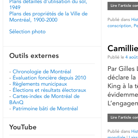
Plans détaillés d'utilisation du sol,
Lire l’article c
1949
Plans des propriétés de la Ville de
Montréal, 1900-2000
Publié dans
His
conscription
,
P
Sélection photo
Camilli
Outils externes
Publié le
4 aoû
Par Gilles
-
Chronologie de Montréal
déclare la
-
Évaluation foncière depuis 2010
-
Règlements municipaux
King à la 
-
Élections et résultats électoraux
évidemment
-
Cartes-index de Montréal de
BAnQ
L’engagem
-
Patrimoine bâti de Montréal
Lire l’article c
YouTube
Publié dans
His
mondiale
|
Lais