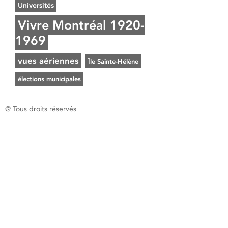
Universités
Vivre Montréal 1920-
1969
vues aériennes
Île Sainte-Hélène
élections municipales
@ Tous droits réservés