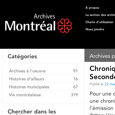
À propos
La section des archi
Charte d'utilisation
Nous joindre
Archives p
Catégories
Chroniq
Archives à l'oeuvre
91
Second
Histoires d'ailleurs
16
Publié le
22 ma
Histoires municipales
67
Pour une c
Vie montréalaise
319
une chron
l’émission
Chercher dans les