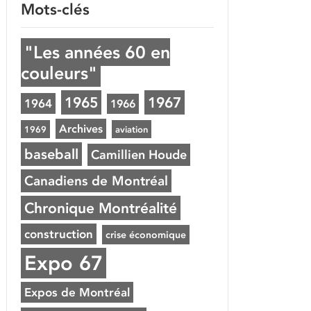
Mots-clés
"Les années 60 en
couleurs"
1965
1967
1964
1966
Archives
1969
aviation
baseball
Camillien Houde
Canadiens de Montréal
Chronique Montréalité
construction
crise économique
Expo 67
Expos de Montréal