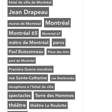
hôtel de ville de Montréal
Jean Drapeau
Montréal
maires de Montréal
Montréal 65
Montréal 67
métro de Montréal
parcs
Paul Buissonneau
Place des Arts
port de Montréal
Première Guerre mondiale
rue Sainte-Catherine
rue Sherbrooke
réceptions à l'hôtel de ville
spectacles
Terre des Hommes
théâtre
théâtre La Roulotte