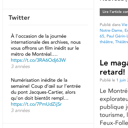
Lire l’article c
Twitter
Publié dans
Vie
Notre-Dame
,
E
À l'occasion de la journée
65
,
Paul Gérin-L
internationale des archives, nous
théâtre
,
Théât
vous offrons un film inédit sur le
métro de Montréal.…
https://t.co/3RA6Odj63W
Le maga
3 années
retard!
Numérisation inédite de la
Publié le
1 juin
semaine! Coup d’œil sur l’entrée
Le Montréa
du pont Jacques-Cartier, alors
qu'on doit bientôt rempl…
explorateu
https://t.co/7PmUdZijSr
publique j
3 années
tourisme, 
Feux-Follet