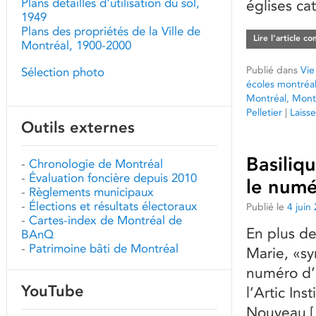
Plans détaillés d'utilisation du sol,
églises ca
1949
Plans des propriétés de la Ville de
Lire l’article c
Montréal, 1900-2000
Publié dans
Vie
Sélection photo
écoles montréal
Montréal
,
Mont
Pelletier
|
Laiss
Outils externes
Basiliq
-
Chronologie de Montréal
-
Évaluation foncière depuis 2010
le numé
-
Règlements municipaux
-
Élections et résultats électoraux
Publié le
4 juin
-
Cartes-index de Montréal de
En plus de
BAnQ
-
Patrimoine bâti de Montréal
Marie, «sy
numéro d’a
YouTube
l’Artic In
Nouveau 