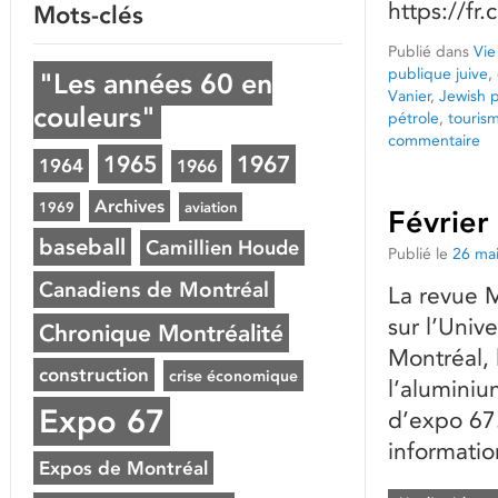
https://f
Mots-clés
Publié dans
Vie
publique juive
,
"Les années 60 en
Vanier
,
Jewish p
couleurs"
pétrole
,
touris
commentaire
1965
1967
1964
1966
Archives
1969
aviation
Février
baseball
Camillien Houde
Publié le
26 ma
Canadiens de Montréal
La revue M
sur l’Univ
Chronique Montréalité
Montréal, 
construction
crise économique
l’aluminiu
Expo 67
d’expo 67.
informatio
Expos de Montréal