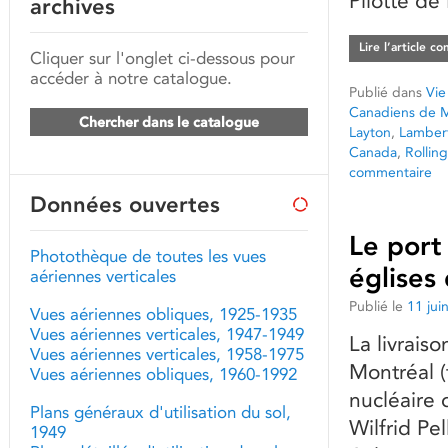
Pilotte de
archives
Lire l’article c
Cliquer sur l'onglet ci-dessous pour
accéder à notre catalogue.
Publié dans
Vie
Canadiens de M
Chercher dans le catalogue
Layton
,
Lambert
Canada
,
Rollin
commentaire
Données ouvertes
Le port
Photothèque de toutes les vues
églises
aériennes verticales
Publié le
11 jui
Vues aériennes obliques, 1925-1935
Vues aériennes verticales, 1947-1949
La livrais
Vues aériennes verticales, 1958-1975
Montréal (
Vues aériennes obliques, 1960-1992
nucléaire 
Plans généraux d'utilisation du sol,
Wilfrid Pel
1949