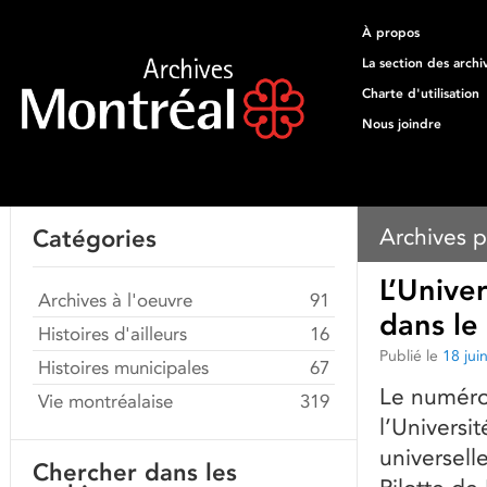
À propos
La section des archi
Charte d'utilisation
Nous joindre
Archives p
Catégories
L’Univer
Archives à l'oeuvre
91
dans le
Histoires d'ailleurs
16
Publié le
18 jui
Histoires municipales
67
Le numéro 
Vie montréalaise
319
l’Universit
universell
Chercher dans les