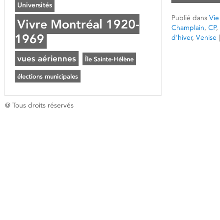
Universités
Publié dans
Vie
Vivre Montréal 1920-
Champlain
,
CP
,
1969
d'hiver
,
Venise
|
vues aériennes
Île Sainte-Hélène
élections municipales
@ Tous droits réservés