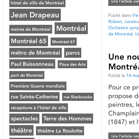
Lire l’article c
hôtel de ville de Montréal
Jean Drapeau
Publié dans
Vie
Robert
,
constru
Montréal
Orchestre sym
maires de Montréal
de Montréal
,
Un
Montréal 65
Montréal 67
métro de Montréal
parcs
Une no
Paul Buissonneau
Place des Arts
Montréa
port de Montréal
Publié le
14 ma
Première Guerre mondiale
Pour ce pr
propose de
rue Sainte-Catherine
rue Sherbrooke
peintres, 
réceptions à l'hôtel de ville
Champlain,
spectacles
Terre des Hommes
(1847) et l
théâtre
théâtre La Roulotte
Lire l’article c