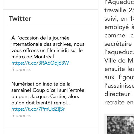
l’Aqueduc
travaille 
Twitter
suivi, en 
employé à
comme co
À l'occasion de la journée
secrétai
internationale des archives, nous
vous offrons un film inédit sur le
l’aqueduc.
métro de Montréal.…
Ville de M
https://t.co/3RA6Odj63W
ensuite le
3 années
aux Égout
Numérisation inédite de la
l’assaini
semaine! Coup d’œil sur l’entrée
directeur
du pont Jacques-Cartier, alors
retraite e
qu'on doit bientôt rempl…
https://t.co/7PmUdZijSr
3 années