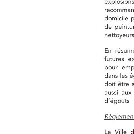
explosio
recommand
domicile p
de peintur
nettoyeurs
En résumé
futures e
pour emp
dans les é
doit être 
aussi aux 
d’égouts
Règlement 
La Ville 