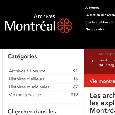
À propos
La section des archi
Charte d'utilisation
Nous joindre
Article p
Catégories
<
Les Archiv
sur Insta
Archives à l'oeuvre
91
Histoires d'ailleurs
16
Vie montré
Histoires municipales
67
Les arc
Vie montréalaise
319
les exp
Montréa
Chercher dans les