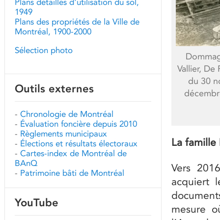
Plans détaillés d'utilisation du sol,
1949
Plans des propriétés de la Ville de
Montréal, 1900-2000
Sélection photo
Dommages
Vallier, De
du 30 n
Outils externes
décembre
-
Chronologie de Montréal
-
Évaluation foncière depuis 2010
-
Règlements municipaux
La famill
-
Élections et résultats électoraux
-
Cartes-index de Montréal de
BAnQ
Vers 2016
-
Patrimoine bâti de Montréal
acquiert 
documents 
YouTube
mesure où