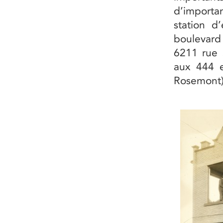
d’importa
station d
boulevard
6211 rue S
aux 444 e
Rosemont),