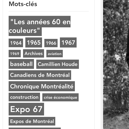
Mots-clés
"Les années 60 en
couleurs"
1965
1967
1964
1966
Archives
1969
aviation
baseball
Camillien Houde
Canadiens de Montréal
Chronique Montréalité
construction
crise économique
Expo 67
Expos de Montréal