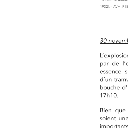
1932]. – AVM. P1
30 novem
L’explosi
par de l’
essence 
d’un tramw
bouche d’é
17h10.
Bien que 
soient un
important