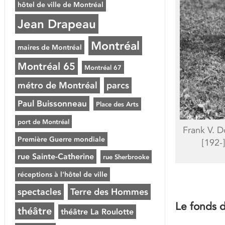
hôtel de ville de Montréal
Jean Drapeau
Montréal
maires de Montréal
Montréal 65
Montréal 67
métro de Montréal
parcs
Paul Buissonneau
Place des Arts
port de Montréal
Frank V. D
Première Guerre mondiale
[192-
rue Sainte-Catherine
rue Sherbrooke
réceptions à l'hôtel de ville
spectacles
Terre des Hommes
Le fonds d
théâtre
théâtre La Roulotte