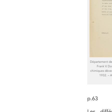
Département des
Frank V. Do
chimiques déver
1932. – 
p.63
Les diff