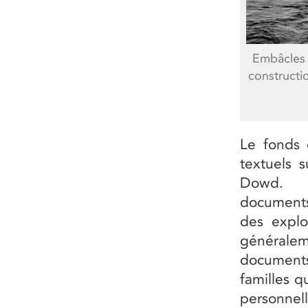
Embâcles d
constructio
Le fonds 
textuels s
Dowd. D
documents
des explo
généraleme
documents 
familles q
personnel