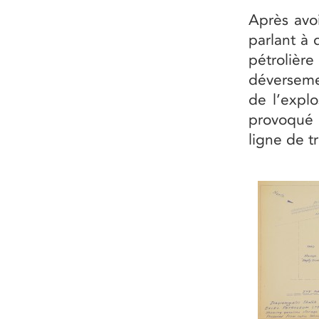
Après avoi
parlant à
pétrolièr
déversemen
de l’explo
provoqué l
ligne de t