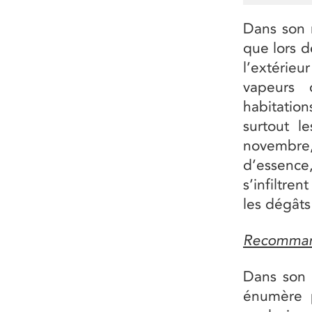
Dans son 
que lors d
l’extérieu
vapeurs 
habitatio
surtout l
novembre
d’essenc
s’infiltre
les dégâts
Recomman
Dans son 
énumère p