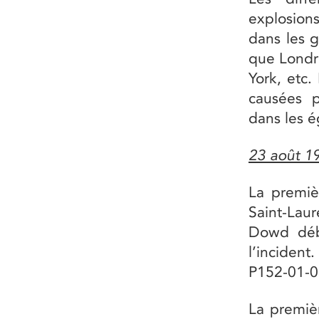
explosion
dans les g
que Londr
York, etc.
causées p
dans les é
23 août 1
La premiè
Saint-Lau
Dowd déb
l’incident
P152-01-0
La premiè