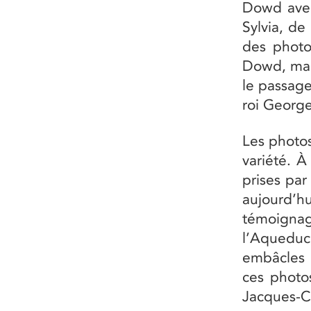
Dowd avec 
Sylvia, de
des photos
Dowd, mai
le passage
roi George
Les photos
variété. À
prises par
aujourd’
témoignage
l’Aquedu
embâcles d
ces photos
Jacques-Ca