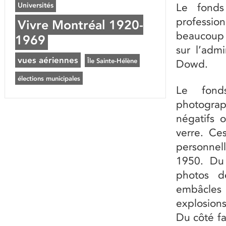
Universités
Le fonds
professio
Vivre Montréal 1920-
beaucoup 
1969
sur l’admi
vues aériennes
Île Sainte-Hélène
Dowd.
élections municipales
Le fond
photogra
négatifs 
verre. Ces
personnel
1950. Du 
photos d
embâcles 
explosions
Du côté fa