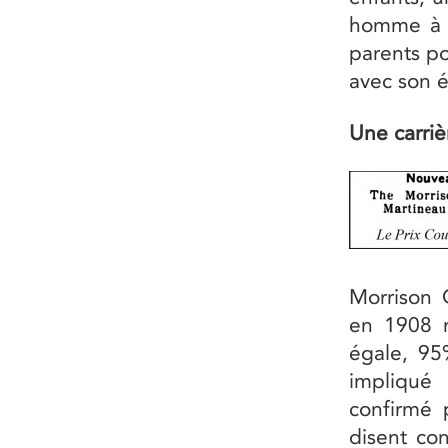
homme à to
parents po
avec son 
Une carriè
Morrison Q
en 1908 n
égale, 95%
impliqué 
confirmé 
disent co