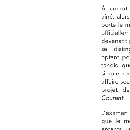
À compte
aîné, alor
porte le 
officielle
devenant p
se distin
optant po
tandis q
simpleme
affaire so
projet d
Courant
.
L’examen 
que le m
enfants, 