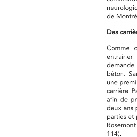
neurologiq
de Montréa
Des carri
Comme on
entraîne
demande d
béton. San
une premiè
carrière 
afin de p
deux ans p
parties et 
Rosemont e
114).