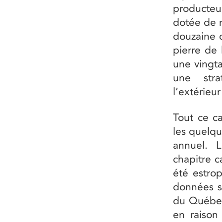
producteu
dotée de 
douzaine 
pierre de
une vingta
une stra
l’extérieu
Tout ce ca
les quelqu
annuel. 
chapitre c
été estro
données su
du Québec
en raison