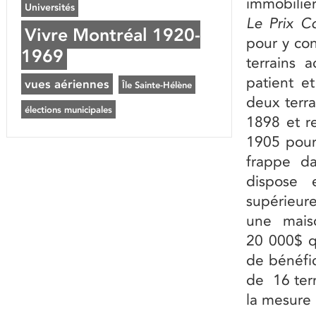
immobilièr
Universités
Le Prix C
Vivre Montréal 1920-
pour y co
1969
terrains 
patient e
vues aériennes
Île Sainte-Hélène
deux terra
élections municipales
1898 et r
1905 pour
frappe da
dispose
supérieure
une mais
20 000$ q
de bénéfic
de 16 ter
la mesure 