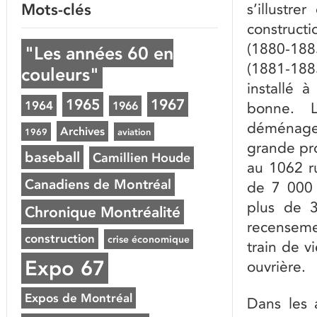
Mots-clés
s’illustr
construct
(1880-188
"Les années 60 en
(1881-18
couleurs"
installé
1965
1967
1964
1966
bonne. L
déménage 
Archives
1969
aviation
grande pro
baseball
Camillien Houde
au 1062 r
Canadiens de Montréal
de 7 000 
plus de 3
Chronique Montréalité
recensem
construction
crise économique
train de v
Expo 67
ouvrière.
Expos de Montréal
Dans les 