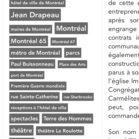
de cette 
hôtel de ville de Montréal
entrepren
Jean Drapeau
après so
Montréal
engrange 
maires de Montréal
contrats 
Montréal 65
Montréal 67
communaut
métro de Montréal
parcs
égalemen
constructi
Paul Buissonneau
Place des Arts
parus à so
port de Montréal
l’église 
Première Guerre mondiale
Congréga
rue Sainte-Catherine
rue Sherbrooke
Carmélite
peut, pou
réceptions à l'hôtel de ville
commanden
spectacles
Terre des Hommes
théâtre
théâtre La Roulotte
Son nom e