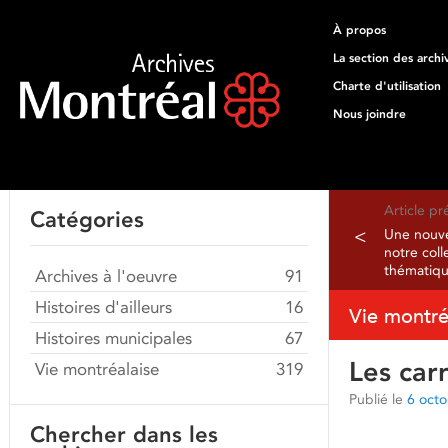
À propos
La section des archi
Charte d'utilisation
Nous joindre
Article p
Catégories
<
Une nouvel
notre coll
thématiq
Archives à l'oeuvre
91
Histoires d'ailleurs
16
Vie montré
Histoires municipales
67
Les car
Vie montréalaise
319
Publié le
6 oct
Chercher dans les