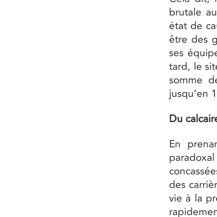
brutale au
état de c
être des g
ses équip
tard, le s
somme de
jusqu’en 
Du calcai
En prenan
paradoxal
concassée
des carri
vie à la p
rapideme