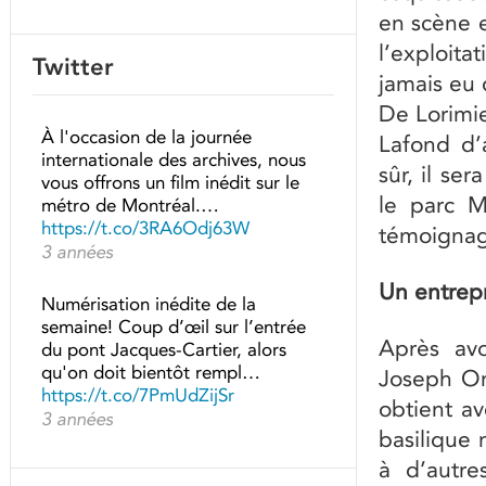
en scène e
l’exploita
Twitter
jamais eu 
De Lorimie
À l'occasion de la journée
Lafond d’
internationale des archives, nous
sûr, il se
vous offrons un film inédit sur le
le parc M
métro de Montréal.…
https://t.co/3RA6Odj63W
témoignage
3 années
Un entrep
Numérisation inédite de la
semaine! Coup d’œil sur l’entrée
Après avo
du pont Jacques-Cartier, alors
qu'on doit bientôt rempl…
Joseph On
https://t.co/7PmUdZijSr
obtient av
3 années
basilique 
à d’autr