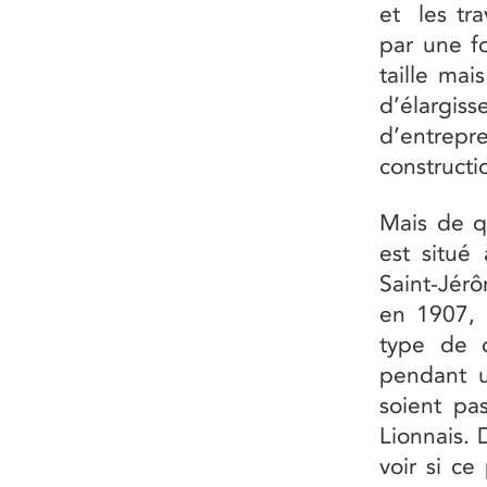
et les tr
par une f
taille mai
d’élargi
d’entrepr
constructi
Mais de qu
est situé
Saint-Jér
en 1907, 
type de c
pendant u
soient pas
Lionnais. 
voir si ce