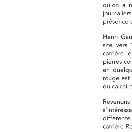
qu’on a r
journalier
présence d
Henri Gaut
site vers
carrière 
pierres co
en quelqu
rouge est 
du calcair
Revenons
s’intéres
différente
carrière R