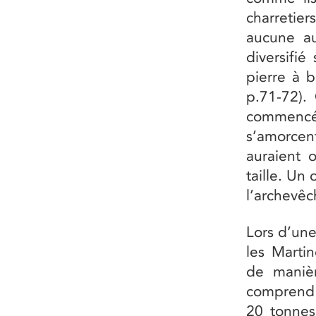
charretie
aucune au
diversifié
pierre à b
p.71-72).
commencé
s’amorcen
auraient 
taille. Un
l’archevêc
Lors d’une
les Marti
de manière
comprend 
20 tonnes