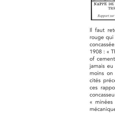
Il faut r
rouge qui 
concassée
1908 : « T
of cement 
jamais eu 
moins on 
cités pré
ces rappo
concasseu
« minées 
mécaniq