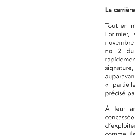
La carriè
Tout en ma
Lorimier
novembre 1
no 2 du 
rapidemen
signature
auparavan
« partiel
précisé pa
À leur ar
concassée 
d’exploite
comme ils 