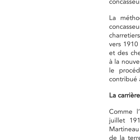
concasseur
La méthod
concasseur
charretie
vers 1910 
et des ch
à la nouve
le procé
contribué 
La carriè
Comme l’i
juillet 1
Martineau 
de la terr