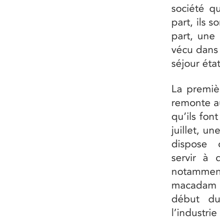
société q
part, ils s
part, une 
vécu dans 
séjour éta
La premièr
remonte a
qu’ils fon
juillet, 
dispos
servir à 
notammen
macadam 
début d
l’industr