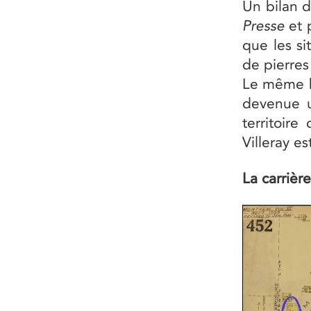
Un bilan d
Presse
et p
que les s
de pierres
Le même bi
devenue u
territoire
Villeray e
La carriè