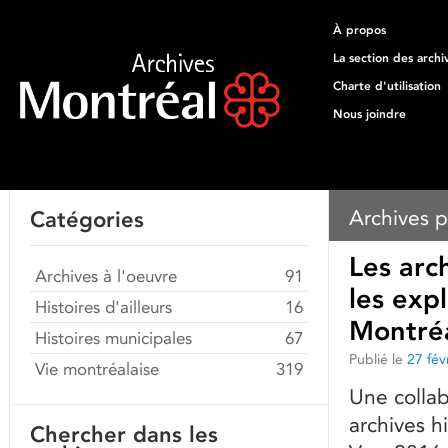
À propos
La section des archi
Charte d'utilisation
Nous joindre
Archives p
Catégories
Les arc
Archives à l'oeuvre
91
les exp
Histoires d'ailleurs
16
Montréa
Histoires municipales
67
Publié le
27 fév
Vie montréalaise
319
Une collab
archives h
Chercher dans les