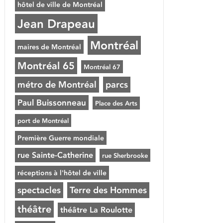
hôtel de ville de Montréal
Jean Drapeau
Montréal
maires de Montréal
Montréal 65
Montréal 67
métro de Montréal
parcs
Paul Buissonneau
Place des Arts
port de Montréal
Première Guerre mondiale
rue Sainte-Catherine
rue Sherbrooke
réceptions à l'hôtel de ville
spectacles
Terre des Hommes
théâtre
théâtre La Roulotte