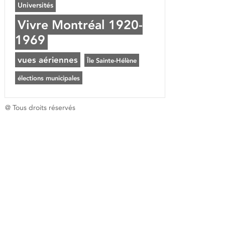
Universités
Vivre Montréal 1920-
1969
vues aériennes
Île Sainte-Hélène
élections municipales
@ Tous droits réservés