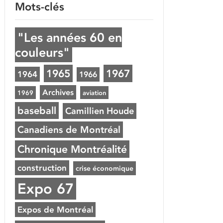
Mots-clés
"Les années 60 en
couleurs"
1965
1967
1964
1966
Archives
1969
aviation
baseball
Camillien Houde
Canadiens de Montréal
Chronique Montréalité
construction
crise économique
Expo 67
Expos de Montréal