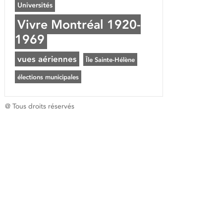
Universités
Vivre Montréal 1920-
1969
vues aériennes
Île Sainte-Hélène
élections municipales
@ Tous droits réservés