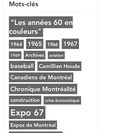
Mots-clés
"Les années 60 en
couleurs"
1965
1967
1964
1966
Archives
1969
aviation
baseball
Camillien Houde
Canadiens de Montréal
Chronique Montréalité
construction
crise économique
Expo 67
Expos de Montréal