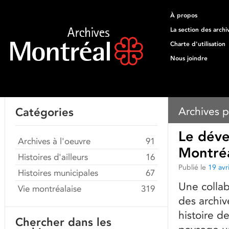
À propos
La section des archi
Charte d'utilisation
Nous joindre
Archives p
Catégories
Le déve
Archives à l'oeuvre
91
Montré
Histoires d'ailleurs
16
Publié le
19 avr
Histoires municipales
67
Une collab
Vie montréalaise
319
des archiv
histoire d
Chercher dans les