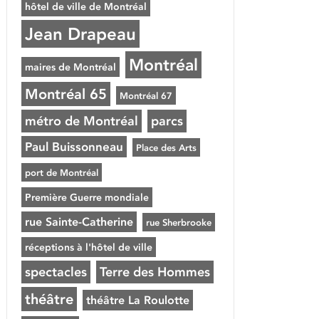
hôtel de ville de Montréal
Jean Drapeau
Montréal
maires de Montréal
Montréal 65
Montréal 67
métro de Montréal
parcs
Paul Buissonneau
Place des Arts
port de Montréal
Première Guerre mondiale
rue Sainte-Catherine
rue Sherbrooke
réceptions à l'hôtel de ville
spectacles
Terre des Hommes
théâtre
théâtre La Roulotte