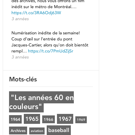
des archives, nous vous offrons un film
inédit sur le métro de Montréal.…
https://t.co/3RA6Odj63W
3 années
Numérisation inédite de la semaine!
Coup d’œil sur l’entrée du pont
Jacques-Cartier, alors qu'on doit bientôt
rempl…
https://t.co/7PmUdZijSr
3 années
Mots-clés
"Les années 60 en
couleurs"
1965
1967
1964
1966
1969
baseball
Archives
aviation