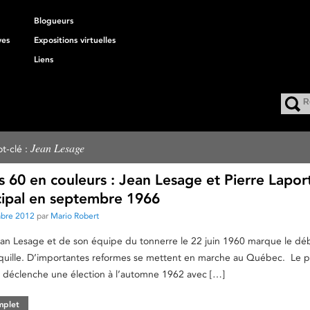
Blogueurs
ves
Expositions virtuelles
Liens
Jean Lesage
t-clé :
 60 en couleurs : Jean Lesage et Pierre Lapor
cipal en septembre 1966
mbre 2012
par
Mario Robert
ean Lesage et de son équipe du tonnerre le 22 juin 1960 marque le déb
nquille. D’importantes reformes se mettent en marche au Québec. Le 
e déclenche une élection à l’automne 1962 avec […]
omplet