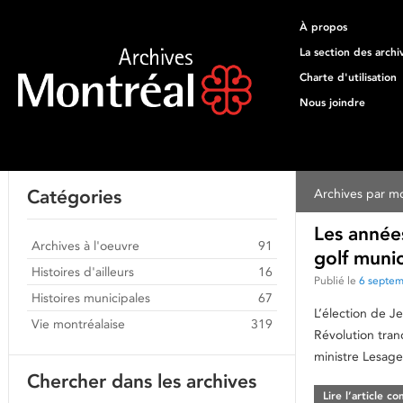
À propos
La section des archi
Charte d'utilisation
Nous joindre
Catégories
Archives par mo
Les années
Archives à l'oeuvre
91
golf muni
Histoires d'ailleurs
16
Publié le
6 septe
Histoires municipales
67
L’élection de J
Vie montréalaise
319
Révolution tra
ministre Lesag
Chercher dans les archives
Lire l’article c