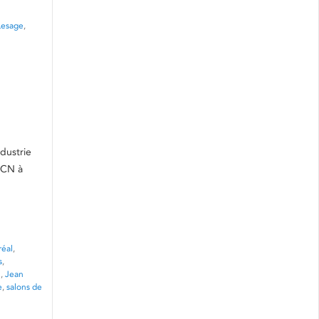
Lesage
,
ndustrie
u CN à
réal
,
s
,
n
,
Jean
e
,
salons de