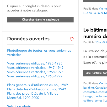
Cliquer sur l'onglet ci-dessous pour
Publié dans
Vie mo
accéder à notre catalogue.
Lucien Saulnier
,
M
Chercher dans le catalogue
Le bâtimen
numéro de
Données ouvertes
Publié le
13 août 
Photothèque de toutes les vues aériennes
La livraison de 
verticales
de la constructi
Expo 67, le ph
Vues aériennes obliques, 1925-1935
Vues aériennes verticales, 1947-1949
Vues aériennes verticales, 1958-1975
Lire l’article c
Vues aériennes obliques, 1960-1992
Publié dans
Vie mo
Plans généraux d'utilisation du sol, 1949
building
,
Canadian
Plans détaillés d'utilisation du sol, 1949
consulates
,
consul
Plans des propriétés de la Ville de
Lesage
,
médecine
Montréal, 1900-2000
coiffure
,
songs
|
L
Sélection photo