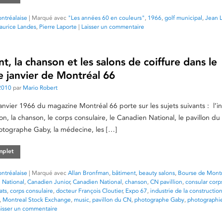
ntréalaise
|
Marqué avec
"Les années 60 en couleurs"
,
1966
,
golf municipal
,
Jean 
aurice Landes
,
Pierre Laporte
|
Laisser un commentaire
t, la chanson et les salons de coiffure dans le
 janvier de Montréal 66
2010
par
Mario Robert
janvier 1966 du magazine Montréal 66 porte sur les sujets suivants : l’i
on, la chanson, le corps consulaire, le Canadien National, le pavillon d
otographe Gaby, la médecine, les […]
omplet
ntréalaise
|
Marqué avec
Allan Bronfman
,
bâtiment
,
beauty salons
,
Bourse de Mont
 National
,
Canadien Junior
,
Canadien National
,
chanson
,
CN pavillion
,
consular corp
ats
,
corps consulaire
,
docteur François Cloutier
,
Expo 67
,
industrie de la constructio
,
Montreal Stock Exchange
,
music
,
pavillon du CN
,
photographe Gaby
,
photographi
aisser un commentaire