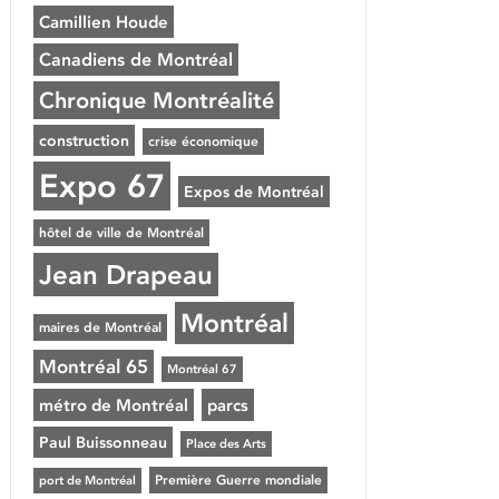
Camillien Houde
Canadiens de Montréal
Chronique Montréalité
construction
crise économique
Expo 67
Expos de Montréal
hôtel de ville de Montréal
Jean Drapeau
Montréal
maires de Montréal
Montréal 65
Montréal 67
métro de Montréal
parcs
Paul Buissonneau
Place des Arts
Première Guerre mondiale
port de Montréal