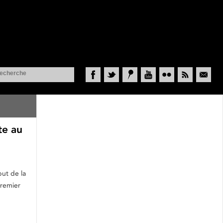
Facebook
Twitter
Historypin
YouTube
Flickr
RSS
Courriel
te au
ut de la
premier